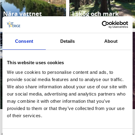
Nära vattnet
I skog och mark
Läs mer
Läs mer
Consent
Details
About
This website uses cookies
We use cookies to personalise content and ads, to
provide social media features and to analyse our traffic.
We also share information about your use of our site with
Reflexrundor
Tävlingsbanor
our social media, advertising and analytics partners who
may combine it with other information that you’ve
Läs mer
Läs mer
provided to them or that they’ve collected from your use
På hjul i Trailhättan
of their services.
Upplev Trailhättan med cykel, rullskidor eller mountainbike. Här
finns flera cykelvägar och mountainbiketrails att välja mellan som