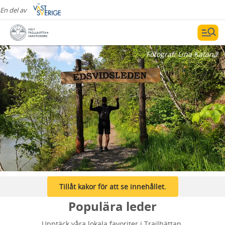
En del av
Fotograf:
Lina Katana
Tillåt kakor för att se innehållet.
Populära leder
Upptäck våra lokala favoriter i Trailhättan.