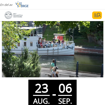
En del av
Fotograf:
Roger Lärk
23
06
-
AUG.
SEP.