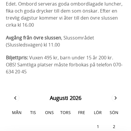
Edet. Ombord serveras goda ombordlagade luncher,
fika och goda drycker till dem som önskar. Efter en
trevlig dagstur kommer vi åter till den övre slussen
cirka kl 16.00
Avgång från övre slussen
, Slussområdet
(Slussledsvägen) kl 11.00
Biljettpris:
Vuxen 495 kr, barn under 15 år 200 kr.
OBS! Samtliga platser måste förbokas på telefon 070-
634 20 45
Augusti 2026
MÅN
TIS
ONS
TORS
FRE
LÖR
SÖN
27
28
29
30
31
1
2