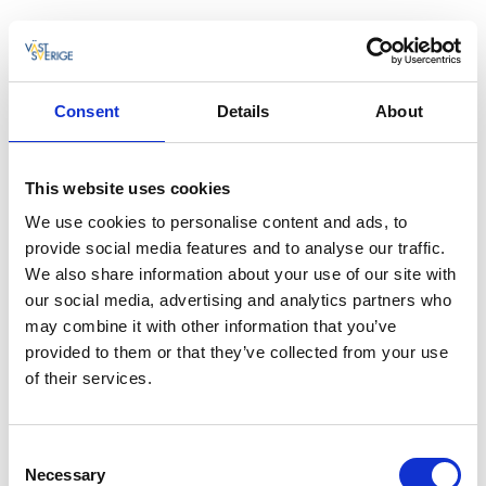
3
4
5
6
7
8
9
10
11
12
13
14
15
16
Consent
Details
About
17
18
19
20
21
22
23
24
25
26
27
28
29
30
This website uses cookies
31
We use cookies to personalise content and ads, to
provide social media features and to analyse our traffic.
We also share information about your use of our site with
our social media, advertising and analytics partners who
Sön 23 Aug.
11:00
may combine it with other information that you’ve
provided to them or that they’ve collected from your use
Sön 30 Aug.
11:00
of their services.
Consent
Necessary
Selection