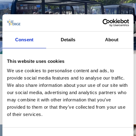
Consent
Details
About
This website uses cookies
Stadståget
We use cookies to personalise content and ads, to
Trollhättans stadståg tar dig mellan populära, centrala
provide social media features and to analyse our traffic.
besöksmål på ett smidigt och minnesvärt sätt. Tåget tar dig
We also share information about your use of our site with
från Vårviks gård i norr till slussarna i söder och går under
our social media, advertising and analytics partners who
perioden maj - augusti.
may combine it with other information that you’ve
provided to them or that they’ve collected from your use
Om Stadståget
of their services.
Consent