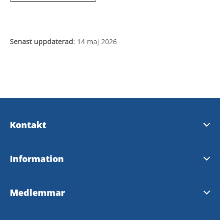
Senast uppdaterad:
14 maj 2026
Kontakt
Kontakta oss
Information
Trollhättans turistbyrå
Turistguide 2026
Medlemmar
Vänersborgs turistbyrå
Stadskarta 2026