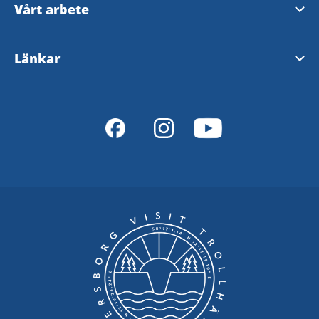
Våra medlemmar
Vårt arbete
Hitta oss på LinkedIn
Cykelkarta
Bli medlem
Om oss
Kontakta webbansvarig
Länkar
Bokningsportal
Skicka in evenemang
Hållbarhetsklivet
Visit Sweden
Explore inTrollhättan
Tillgänglighet
Västsverige
Bildbank
Bokningsregler
Dalsland
Ladda ner evenemangskalendrar
Personuppgifter
Dalslands Kanal
Lake Vänern
Västtrafik