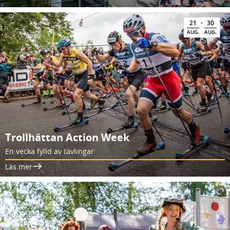
-
21
30
AUG.
AUG.
Trollhättan Action Week
En vecka fylld av tävlingar
Läs mer