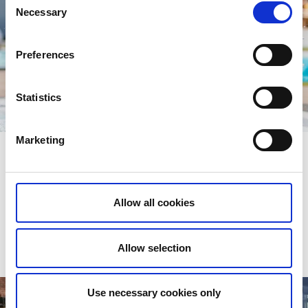
Necessary
Selection
Preferences
Statistics
Marketing
Arena Älvhögsborg utomhusbad
Mellan 30 maj till 30 augusti har Arena Älvhögsborg öppet
sitt utebad med bassänger, hopptorn och
Allow all cookies
vatternrutschbanor.
Se öppettider
Allow selection
Use necessary cookies only