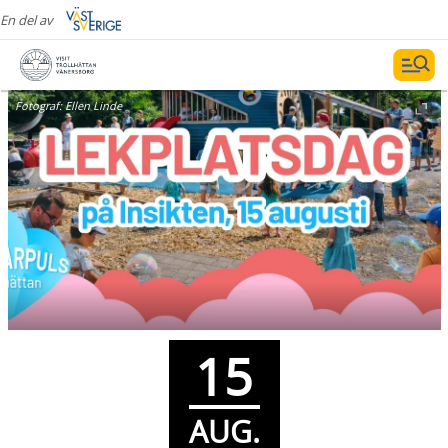
En del av
Fotograf:
Ellen Linde
15
AUG.