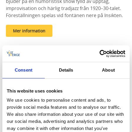
bjuder på en humoristisk show fylld av upptåg,
improvisation och härlig tradjazz från 1920–30-talet.
Föreställningen spelas vid fontänen nere på Insikten.
Mer information
Augusti 2026
Consent
Details
About
MÅN
TIS
ONS
TORS
FRE
LÖR
SÖN
27
28
29
30
31
1
2
This website uses cookies
We use cookies to personalise content and ads, to
3
4
5
6
7
8
9
provide social media features and to analyse our traffic.
10
11
12
13
14
15
16
We also share information about your use of our site with
our social media, advertising and analytics partners who
17
18
19
20
21
22
23
may combine it with other information that you’ve