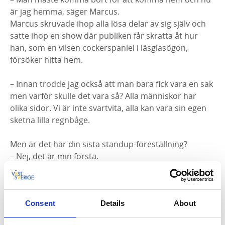
är jag hemma, säger Marcus.
Marcus skruvade ihop alla lösa delar av sig själv och
satte ihop en show där publiken får skratta åt hur
han, som en vilsen cockerspaniel i läsglasögon,
försöker hitta hem.
– Innan trodde jag också att man bara fick vara en sak
men varför skulle det vara så? Alla människor har
olika sidor. Vi är inte svartvita, alla kan vara sin egen
sketna lilla regnbåge.
Men är det här din sista standup-föreställning?
– Nej, det är min första.
Marcus Berggren ”Hittar Hem” hade premiär på
Lisebergsteatern i Göteborg den 6 mars 2026
Consent
Details
About
Föreställningens längd ca 75 min utan paus.
Ingen åldersgräns men rekommenderas från 15 år.