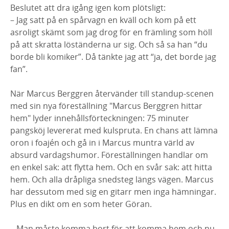
Beslutet att dra igång igen kom plötsligt:
– Jag satt på en spårvagn en kväll och kom på ett
asroligt skämt som jag drog för en främling som höll
på att skratta löständerna ur sig. Och så sa han “du
borde bli komiker”. Då tänkte jag att “ja, det borde jag
fan”.
När Marcus Berggren återvänder till standup-scenen
med sin nya föreställning "Marcus Berggren hittar
hem" lyder innehållsförteckningen: 75 minuter
pangsköj levererat med kulspruta. En chans att lämna
oron i foajén och gå in i Marcus muntra värld av
absurd vardagshumor. Föreställningen handlar om
en enkel sak: att flytta hem. Och en svår sak: att hitta
hem. Och alla dråpliga snedsteg längs vägen. Marcus
har dessutom med sig en gitarr men inga hämningar.
Plus en dikt om en som heter Göran.
– Man måste komma bort för att komma hem och nu