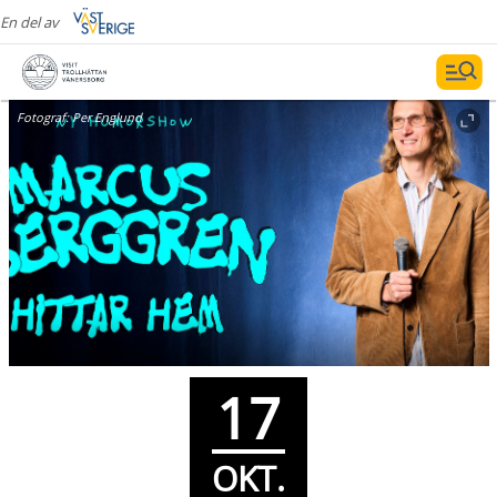
En del av
Fotograf:
Per Englund
17
OKT.