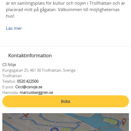
är en samlingsplats för kultur och nöjen i Trollhättan och är
placerad mitt på gågatan. Välkommen till möjligheternas
hus!
Läs mer
Kontaktinformation
CS Nöje
Kungsgatan 25, 461 30 Trollhättan, Sverige
Trollhättan
Telefon:
0520 422500
E-post:
Cicci@csnoje.se
Hemsida:
marcusberggren.se
Boka