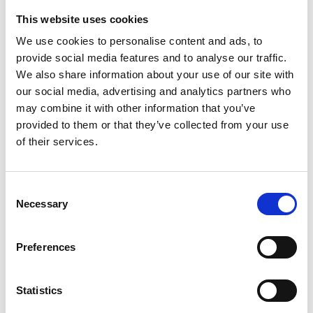
This website uses cookies
Oktober 2026
We use cookies to personalise content and ads, to
provide social media features and to analyse our traffic.
MÅN
TIS
ONS
TORS
FRE
LÖR
SÖN
We also share information about your use of our site with
our social media, advertising and analytics partners who
28
29
30
1
2
3
4
may combine it with other information that you’ve
provided to them or that they’ve collected from your use
5
6
7
8
9
10
11
of their services.
12
13
14
15
16
17
18
Consent
19
20
21
22
23
24
25
Necessary
Selection
26
27
28
29
30
31
1
Preferences
Lör 17 Okt.
20:00
Statistics