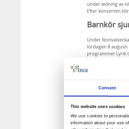
under ledning av is
Efter konserten bli
Barnkör sju
Under festivalvecka
lördagen 8 augusti
programmet Lyrik ti
barnkören Lyrik til
Annacari Jadling Oh
Master clas
Consent
Årets masterclass-d
Vänersborg och avr
This website uses cookies
Trollhättan. De bju
We use cookies to personalis
och inspirerande fe
information about your use of