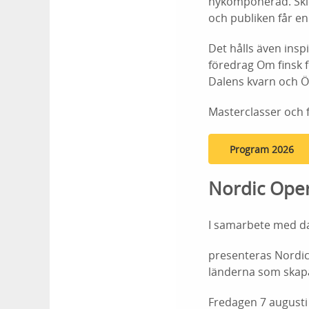
nykomponerad. Skick
och publiken får e
Det hålls även ins
föredrag Om finsk f
Dalens kvarn och Ö
Masterclasser och f
Program 2026
Nordic Oper
I samarbete med da
presenteras Nordic
länderna som skapa
Fredagen 7 augusti