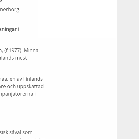
änerborg.
sningar i
, (f 1977). Minna
inlands mest
aa, en av Finlands
lare och uppskattad
mpanjatörerna i
sisk såväl som