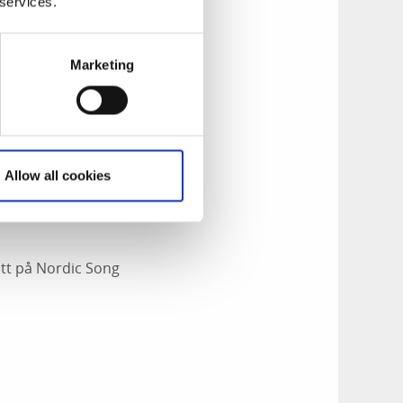
 services.
 att lyfta den
Marketing
amt för att bygga
ångare och
hättan, har en
Allow all cookies
 operascenen.
itt på Nordic Song