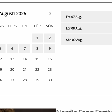
Augusti 2026
Fre 07 Aug.
NS
TORS
FRE
LÖR
SÖN
Lör 08 Aug.
9
30
31
1
2
Sön 09 Aug.
5
6
7
8
9
2
13
14
15
16
9
20
21
22
23
6
27
28
29
30