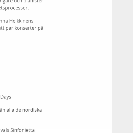
ångare och pianister
betsprocesser.
Anna Heikkinens
ett par konserter på
 Days
ån alla de nordiska
vals Sinfonietta