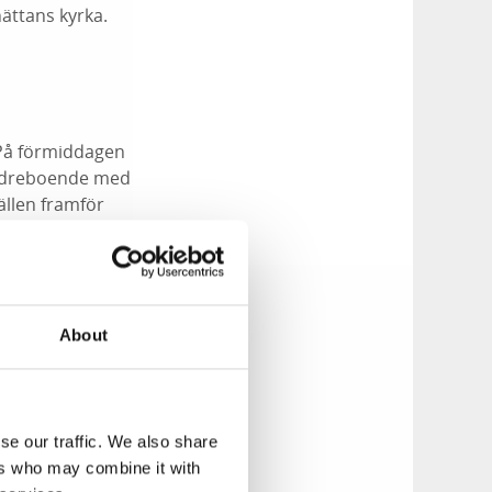
ättans kyrka.
. På förmiddagen
äldreboende med
ällen framför
 där sångerskan
r.
About
sti i Kulturhuset
umeniakyrkan i
l på en intensiv
se our traffic. We also share
ers who may combine it with