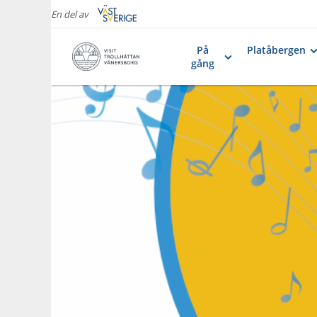
En del av
På
Platåbergen
gång