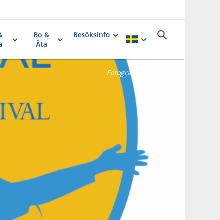
&
Bo &
Besöksinfo
a
Äta
Fotograf:
Catarina Ek