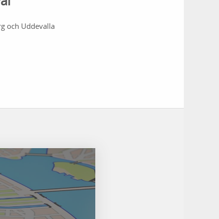
al
rg och Uddevalla