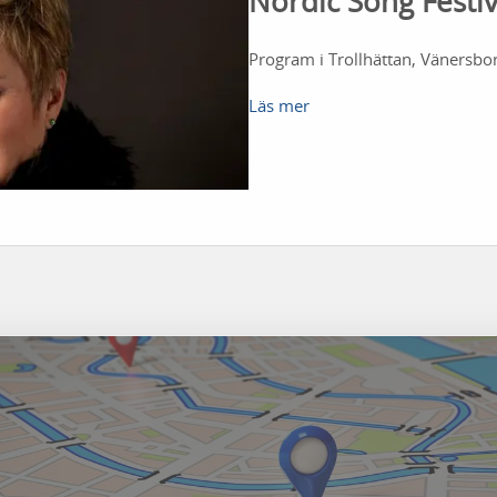
Nordic Song Festiv
Program i Trollhättan, Vänersbo
Läs mer