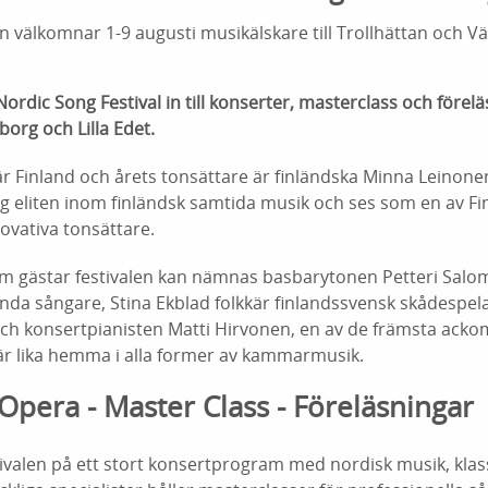
en välkomnar 1-9 augusti musikälskare till Trollhättan och V
ordic Song Festival in till konserter, masterclass och förelä
borg och Lilla Edet.
är Finland och årets tonsättare är finländska Minna Leinonen
ag eliten inom finländsk samtida musik och ses som en av F
ovativa tonsättare.
om gästar festivalen kan nämnas basbarytonen Petteri Salom
ända sångare, Stina Ekblad folkkär finlandssvensk skådespe
 och konsertpianisten Matti Hirvonen, en av de främsta acko
r lika hemma i alla former av kammarmusik.
Opera - Master Class - Föreläsningar
tivalen på ett stort konsertprogram med nordisk musik, klas