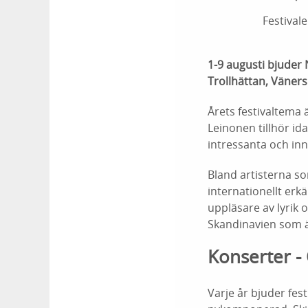
Festival
1-9 augusti bjuder N
Trollhättan, Väners
Årets festivaltema 
Leinonen tillhör id
intressanta och inn
Bland artisterna s
internationellt erk
uppläsare av lyrik
Skandinavien som ä
Konserter - 
Varje år bjuder fes