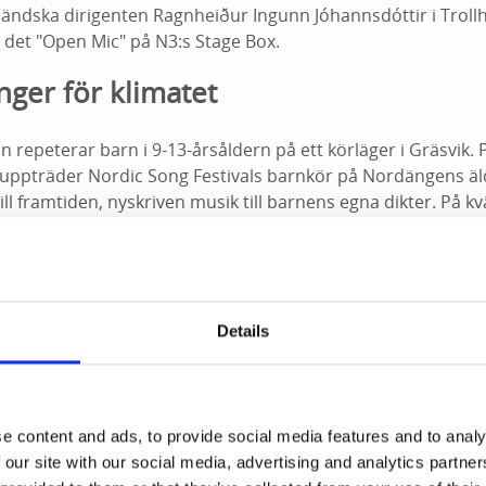
ländska dirigenten Ragnheiður Ingunn Jóhannsdóttir i Trollh
r det "Open Mic" på N3:s Stage Box.
nger för klimatet
n repeterar barn i 9-13-årsåldern på ett körläger i Gräsvik
 uppträder Nordic Song Festivals barnkör på Nordängens 
ll framtiden, nyskriven musik till barnens egna dikter. På kv
l framtiden på Konsthallen Trollhättan i ett dubbelprogram
lsson och gitarristen Stefan Ohlsson också firar Mumin 80 å
s
Details
eltagare i klassisk sång och piano ger två konserter; 4 augu
undar sedan hela festivalen 9 augusti med en konsert i Eq
der på färgstarka musikaliska framträdanden – en värdig fina
e content and ads, to provide social media features and to analy
stivalvecka.
 our site with our social media, advertising and analytics partn