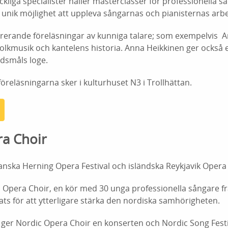
liga specialister håller masterclasser för professionella s
n unik möjlighet att uppleva sångarnas och pianisternas ar
pirerande föreläsningar av kunniga talare; som exempelvis 
olkmusik och kantelens historia. Anna Heikkinen ger också 
dsmåls loge.
öreläsningarna sker i kulturhuset N3 i Trollhättan.
a Choir
nska Herning Opera Festival och isländska Reykjavik Opera
 Opera Choir, en kör med 30 unga professionella sångare fr
ts för att ytterligare stärka den nordiska samhörigheten.
 ger Nordic Opera Choir en konserten och Nordic Song Festi