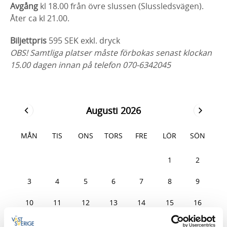
Avgång
kl 18.00 från övre slussen (Slussledsvägen).
Åter ca kl 21.00.
Biljettpris
595 SEK exkl. dryck
OBS! Samtliga platser måste förbokas senast klockan
15.00 dagen innan på telefon 070-6342045
Augusti 2026
MÅN
TIS
ONS
TORS
FRE
LÖR
SÖN
27
28
29
30
31
1
2
3
4
5
6
7
8
9
10
11
12
13
14
15
16
17
18
19
20
21
22
23