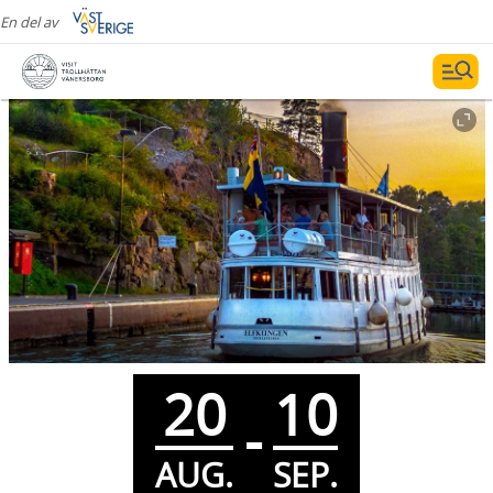
En del av
20
10
-
AUG.
SEP.