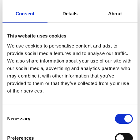
24
25
26
27
28
29
30
Consent
Details
About
31
This website uses cookies
We use cookies to personalise content and ads, to
Tors 20 Aug.
18:00
provide social media features and to analyse our traffic.
We also share information about your use of our site with
Tors 27 Aug.
18:00
our social media, advertising and analytics partners who
may combine it with other information that you’ve
provided to them or that they’ve collected from your use
of their services.
Consent
Necessary
Selection
Preferences