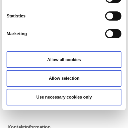
Statistics
Marketing
Båttur på Göta älv
Följ med på en avkopplande resa längs Göta älvs vackra
Allow all cookies
natur och se Trollhättan från sjösidan. Under
sommarmånaderna gör M/S Elfkungen turer längs Göta
älv. Det går också att boka båten för gruppresor eller
Allow selection
charter. En verkligt intressant tur för den båt- och
naturintresserade.
Use necessary cookies only
Läs mer
Kontaktinformation