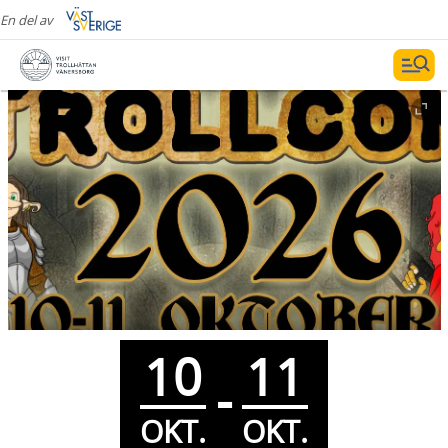
En del av
10
11
-
OKT.
OKT.