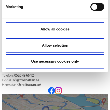
N3 - Mötesplats för ung kultur
Marketing
N3 är en mötesplats för ung kultur där du kan förverkliga
dina drömmar och skapa din egen framtid.
Allow all cookies
Läs mer
Allow selection
Kontaktinformation
Use necessary cookies only
N3 - Mötesplats för ung kultur
Nohabgatan 15
46153 Trollhättan
Telefon:
0520 49 66 12
E-post:
n3@trollhattan.se
Hemsida:
n3trollhattan.se/