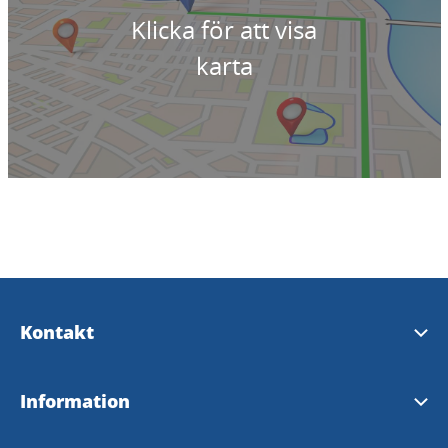
Klicka för att visa
karta
Kontakt
Kontakta oss
Information
Trollhättans turistbyrå