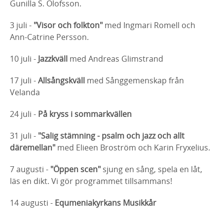
Gunilla S. Olofsson.
3 juli -
"Visor och folkton"
med Ingmari Romell och
Ann-Catrine Persson.
10 juli -
Jazzkväll
med Andreas Glimstrand
17 juli -
Allsångskväll
med Sånggemenskap från
Velanda
24 juli -
På kryss i sommarkvällen
31 juli -
"Salig stämning - psalm och jazz och allt
däremellan"
med Elieen Broström och Karin Fryxelius.
7 augusti -
"Öppen scen"
sjung en sång, spela en låt,
läs en dikt. Vi gör programmet tillsammans!
14 augusti -
Equmeniakyrkans Musikkår