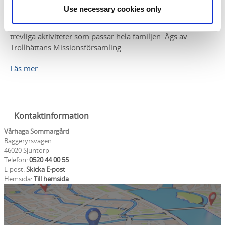
sjön Trehörningen nära Sjuntorp, ca 11 km söder om
Use necessary cookies only
Trollhättan. Här bedrivs en vandrarhem- och
caféverksamhet under sommaren och det erbjuds flera
trevliga aktiviteter som passar hela familjen. Ägs av
Trollhättans Missionsförsamling
Läs mer
Kontaktinformation
Vårhaga Sommargård
Baggeryrsvägen
46020 Sjuntorp
Telefon:
0520 44 00 55
E-post:
Skicka E-post
Hemsida:
Till hemsida