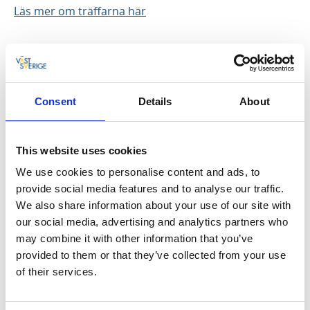
Läs mer om träffarna här
Augusti 2026
Consent
Details
About
MÅN
TIS
ONS
TORS
FRE
LÖR
SÖN
27
28
29
30
31
1
2
This website uses cookies
3
4
5
6
7
8
9
We use cookies to personalise content and ads, to
provide social media features and to analyse our traffic.
10
11
12
13
14
15
16
We also share information about your use of our site with
our social media, advertising and analytics partners who
17
18
19
20
21
22
23
may combine it with other information that you’ve
provided to them or that they’ve collected from your use
24
25
26
27
28
29
30
of their services.
31