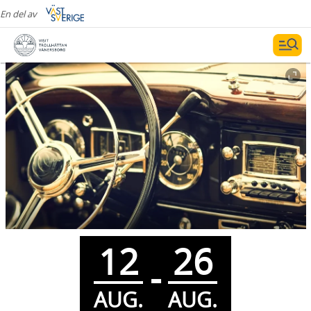
En del av
12
26
-
AUG.
AUG.