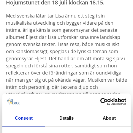
Hojumstunet den 18 juli klockan 18.15.
Med svenska låtar tar Lisa ännu ett steg i sin
musikaliska utveckling och bygger vidare på den
intima, ärliga känsla som genomsyrar det senaste
albumet Eljest där Lisa utforskar sina inre landskap
genom svenska texter. Lisas resa, både musikaliskt
och känslomässigt, speglas i de lyriska teman som
genomsyrar Eljest. Det handlar om att möta sig själv i
spegeln och förstå sina rötter, samtidigt som hon
reflekterar över de förändringar som är oundvikliga
när man ger sig ut på okända vägar. Musiken var både
intim och personlig, där textens djup och
uttryckskraft gav en ny dimension till hennes redan
etablerade ljudvärld.
Temat på Eljest och de turnéer som följde på EPn är
Consent
Details
About
uppbygd kring känslan av att vara den udda fågeln –
lite eljest – med två olika kulturer från andra länder i