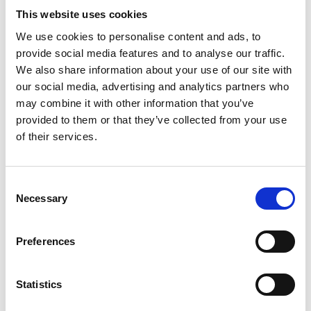
ryggen. Rollspelsnörden som både sportade och
This website uses cookies
spelade musik, men som alltid stod lite utanför
We use cookies to personalise content and ads, to
Platinasäljande Lisa Miskovsky är en av musiksveriges
provide social media features and to analyse our traffic.
absolut mest etablerade artister och låtskrivare. Hon
We also share information about your use of our site with
har sålt över 200 000 album, vunnit två Grammisar,
our social media, advertising and analytics partners who
erhållit fem Rockbjörnar och har, utöver sitt eget
may combine it with other information that you’ve
artisteri, haft stora framgångar som låtskrivare åt
provided to them or that they’ve collected from your use
andra och varit en del av tonvis med samarbeten i alla
of their services.
möjliga och omöjliga sammanhang. Till exempel är
Lisa låtskrivare på Backstreet Boys världshit ”Shape of
Consent
My Heart” och har skapat musik med stora namn så
Necessary
Selection
som Max Martin, Rami Yacoub och Joakim Berg för att
nämna några. Lisa har även skrivit ledmotivet ’Still
Alive’ till tv-spelet ’Mirrors Edge’s’ soundtrack
Preferences
(EA/DICE) som även släpptes som remixalbum där
Miskovskys originalversion var med tillsammans med
Statistics
remixer av Benny Benassi, Junkie XL, Paul van Dyk,
Armand Van Helden och Teddybears.