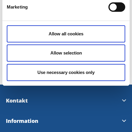
Marketing
Tillbaka till Fallens Dagar
Allow all cookies
Senast uppdaterad:
25 juni 2026
Allow selection
Use necessary cookies only
Kontakt
Kontakta oss
Information