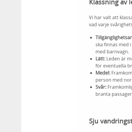
Klassning av 
Vi har valt att kla
vad varje svårighet
Tillgänglighetsa
ska finnas med i
med barnvagn.
Lätt:
Leden är möj
för eventuella b
Medel:
Framkomli
person med norm
Svår:
Framkomligh
branta passager
Sju vandrings