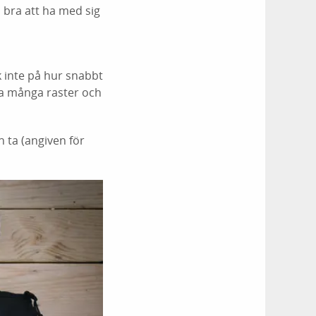
a bra att ha med sig
k inte på hur snabbt
h ta många raster och
n ta (angiven för