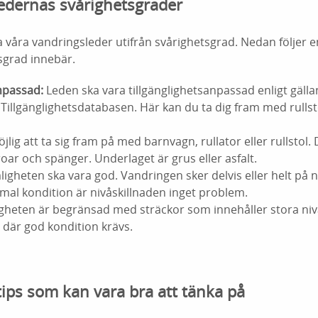
ledernas svårighetsgrader
ssa våra vandringsleder utifrån svårighetsgrad. Nedan följer 
sgrad innebär.
npassad:
Leden ska vara tillgänglighetsanpassad enligt gällan
 Tillgänglighetsdatabasen. Här kan du ta dig fram med rullsto
lig att ta sig fram på med barnvagn, rullator eller rullstol. 
roar och spänger. Underlaget är grus eller asfalt.
gheten ska vara god. Vandringen sker delvis eller helt på n
al kondition är nivåskillnaden inget problem.
eten är begränsad med sträckor som innehåller stora nivås
 där god kondition krävs.
tips som kan vara bra att tänka på