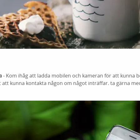
a
- Kom ihåg att ladda mobilen och kameran för att kunna be
 att kunna kontakta någon om något inträffar. ta gärna me