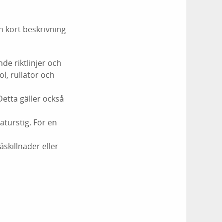
en kort beskrivning
de riktlinjer och
l, rullator och
Detta gäller också
aturstig. För en
killnader eller