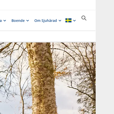
a
Boende
Om Sjuhärad
Fotograf:
Jonas Ingman