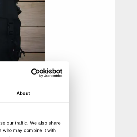
About
 kommer du långt
gre sträckor kan
 skor så försök att
ter
!
se our traffic. We also share
ers who may combine it with