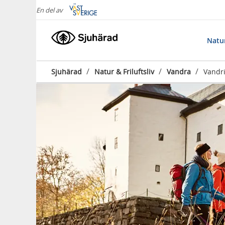
En del av
Natur
/
/
/
Sjuhärad
Natur & Friluftsliv
Vandra
Vandri