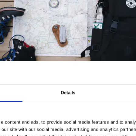
Details
är det viktigaste, att skorna är sköna och bra att gå i. Ofta
kor eller liknande om du mest går dagsturer. Ska du gå län
mer rejäla vandringsskor eller - kängor. Har du alldeles nya
n du ger dig ut på längre vandringar. Missa inte
skoskavsplås
e content and ads, to provide social media features and to analy
 our site with our social media, advertising and analytics partn