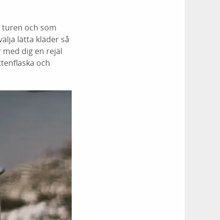
å turen och som
älja lätta kläder så
ar med dig en rejäl
ttenflaska och