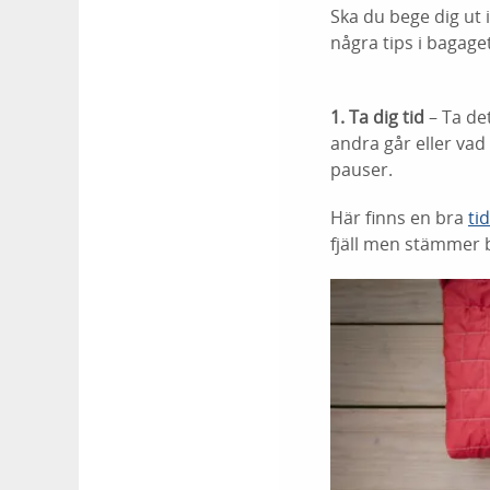
Ska du bege dig ut 
några tips i bagaget
1. Ta dig tid
– Ta de
andra går eller vad 
pauser.
Här finns en bra
ti
fjäll men stämmer b