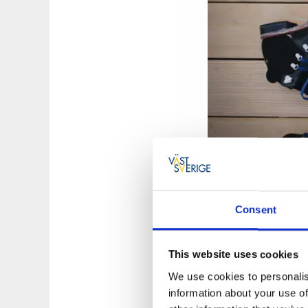
Consent
2. Bra skor
– Detta 
med ett par gympas
det vara skönt med 
This website uses cookies
gå in dem lite inna
We use cookies to personalis
information about your use of