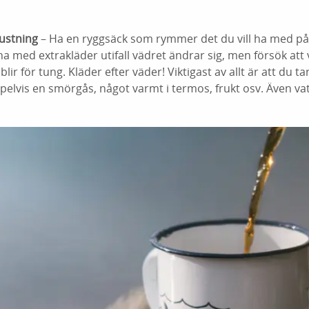
rustning
– Ha en ryggsäck som rymmer det du vill ha med p
na med extrakläder utifall vädret ändrar sig, men försök att v
blir för tung. Kläder efter väder! Viktigast av allt är att du t
lvis en smörgås, något varmt i termos, frukt osv. Även va