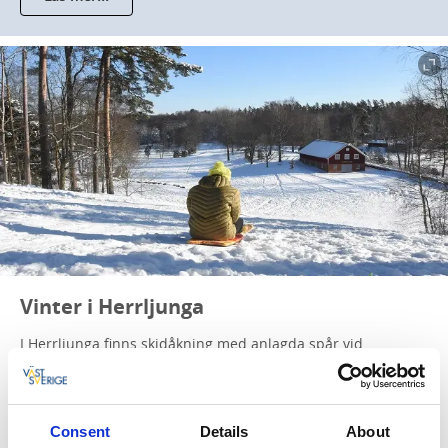
Vinter i Herrljunga
I Herrljunga finns skidåkning med anlagda spår vid
Herrljunga golfbana, skridskoåkning dels vid Herrljunga
sportcenter och dels vid Mörlanda hallen i Annelund. Även
belysta pulkabackar med grillplats.
Consent
Details
About