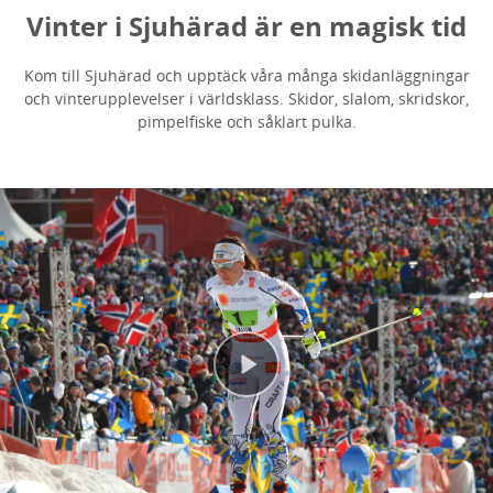
Vinter i Sjuhärad är en magisk tid
Kom till Sjuhärad och upptäck våra många skidanläggningar
och vinterupplevelser i världsklass. Skidor, slalom, skridskor,
pimpelfiske och såklart pulka.