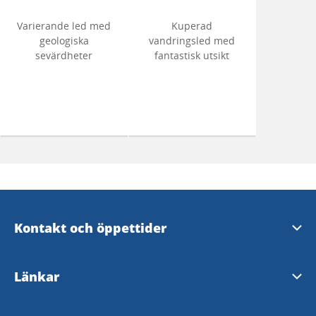
Varierande led med
Kuperad
geologiska
vandringsled med
sevärdheter
fantastisk utsikt
Kontakt och öppettider
Skara Kontaktcenter
Länkar
Öppettider i Varnhem