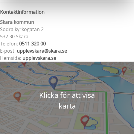
Kontaktinformation
Skara kommun
Södra kyrkogatan 2
532 30 Skara
Telefon:
0511 320 00
E-post:
upplevskara@skara.se
Hemsida:
upplevskara.se
Klicka för att visa
karta