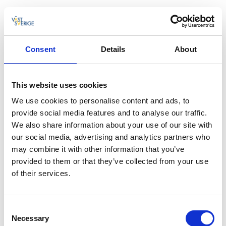
Markering:
Orange markering. I den tryckta Vandra i Valle-kartan
är slingan markerad med siffran 4.
Consent
Details
About
Svårighetsgrad:
Medel. Lederna går mestadels på skogsstigar samt
This website uses cookies
spänger. Rullstolsburna kan komma in till slottsruinen
We use cookies to personalise content and ads, to
via en träbro från Höjentorps egendom.
provide social media features and to analyse our traffic.
We also share information about your use of our site with
Start och mål:
our social media, advertising and analytics partners who
Starta lämpligen vid parkeringsplatsen vid Höjentorps
may combine it with other information that you’ve
slottsruin utmed Höjentorpsvägen strax nordväst om
provided to them or that they’ve collected from your use
Varnhem. Leden är en rundslinga som kan vandras i
of their services.
två olika längder.
Hitta hit:
Consent
Höjentorp ligger nordväst om Varnhem utmed
Necessary
Selection