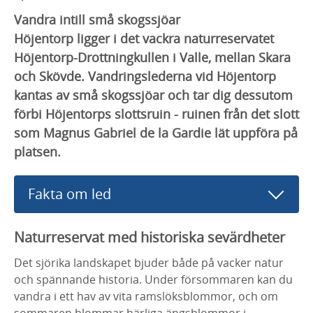
Vandra intill små skogssjöar
Höjentorp ligger i det vackra naturreservatet
Höjentorp-Drottningkullen i Valle, mellan Skara
och Skövde. Vandringslederna vid Höjentorp
kantas av små skogssjöar och tar dig dessutom
förbi Höjentorps slottsruin - ruinen från det slott
som Magnus Gabriel de la Gardie lät uppföra på
platsen.
Fakta om led
Naturreservat med historiska sevärdheter
Det sjörika landskapet bjuder både på vacker natur
och spännande historia. Under försommaren kan du
vandra i ett hav av vita ramslöksblommor, och om
sommaren blommar härliga ängsblommor i