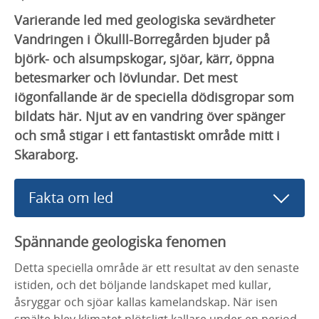
Varierande led med geologiska sevärdheter
Vandringen i Ökulll-Borregården bjuder på
björk- och alsumpskogar, sjöar, kärr, öppna
betesmarker och lövlundar. Det mest
iögonfallande är de speciella dödisgropar som
bildats här. Njut av en vandring över spänger
och små stigar i ett fantastiskt område mitt i
Skaraborg.
Fakta om led
Spännande geologiska fenomen
Detta speciella område är ett resultat av den senaste
istiden, och det böljande landskapet med kullar,
åsryggar och sjöar kallas kamelandskap. När isen
smälte blev klimatet plötsligt kallare under en period