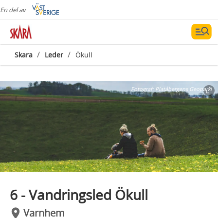
En del av
/
/
Skara
Leder
Ökull
Fotograf:
Platåbergens Geopark
6 - Vandringsled Ökull
Varnhem