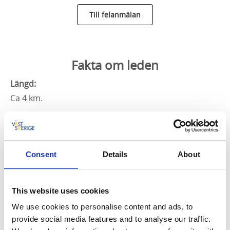
Till felanmälan
Fakta om leden
Längd:
Ca 4 km.
Ungefärlig tid:
Ca 1,5 h
Consent
Details
About
Markering:
Orange markering. I den tryckta Vandra i Valle-kartan
är slingan markerad med siffran 6.
This website uses cookies
Svårighetsgrad:
We use cookies to personalise content and ads, to
provide social media features and to analyse our traffic.
Medel.