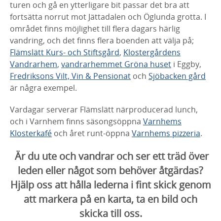
turen och gå en ytterligare bit passar det bra att
fortsätta norrut mot Jättadalen och Öglunda grotta. I
området finns möjlighet till flera dagars härlig
vandring, och det finns flera boenden att välja på;
Flämslätt Kurs- och Stiftsgård
,
Klostergårdens
Vandrarhem
,
vandrarhemmet Gröna huset
i Eggby,
Fredriksons Vilt, Vin & Pensionat
och
Sjöbacken gård
är några exempel.
Vardagar serverar Flämslätt närproducerad lunch,
och i Varnhem finns säsongsöppna
Varnhems
Klosterkafé
och året runt-öppna
Varnhems pizzeria
.
Är du ute och vandrar och ser ett träd över
leden eller något som behöver åtgärdas?
Hjälp oss att hålla lederna i fint skick genom
att markera på en karta, ta en bild och
skicka till oss.