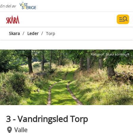
En del av
/
/
Skara
Leder
Torp
Fotograf:
Skara kommun
3 - Vandringsled Torp
Valle