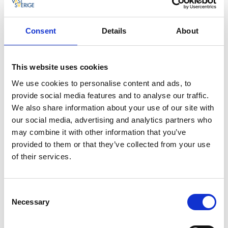
Orange markering. I den tryckta Vandra i Valle-kartan
är slingan markerad med siffran 3.
Consent
Details
About
Svårighetsgrad:
Medel. Leden är kuperad och går mestadels på stigar,
men också utmed grusväg och skogsväg. De vackra
This website uses cookies
hagmarkerna hålls öppna med hjälp av betande djur.
We use cookies to personalise content and ads, to
provide social media features and to analyse our traffic.
Start och mål:
We also share information about your use of our site with
Start vid parkeringen som ligger utmed landsvägen
our social media, advertising and analytics partners who
som går rakt norrut från Varnhem.
may combine it with other information that you’ve
provided to them or that they’ve collected from your use
Hitta hit:
of their services.
Höjentorp ligger norr om Varnhem utmed
landsvägen. Parkering sker på parkeringsplats intill
vägen.
Consent
Necessary
Selection
Med buss