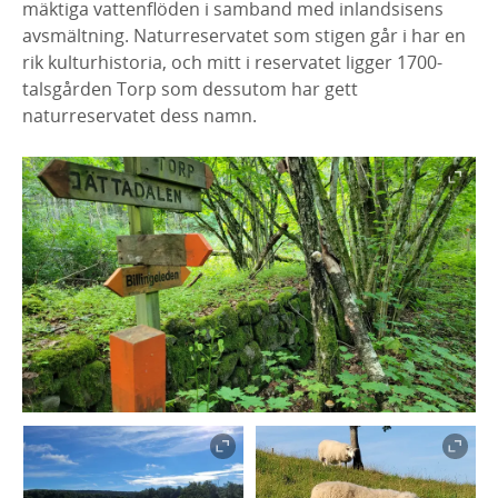
mäktiga vattenflöden i samband med inlandsisens
avsmältning. Naturreservatet som stigen går i har en
rik kulturhistoria, och mitt i reservatet ligger 1700-
talsgården Torp som dessutom har gett
naturreservatet dess namn.