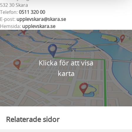
532 30 Skara
Telefon:
0511 320 00
E-post:
upplevskara@skara.se
Hemsida:
upplevskara.se
Klicka för att visa
karta
Relaterade sidor