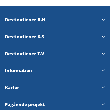
Destinationer A-H
Essunga
Destinationer K-S
Falköping
Karlsborg
Destinationer T-V
Grästorp
Läckö-Kinnekulle
Tibro
Information
Gullspång
Mariestad
Tidaholm
Tillgänglighetsredogörelse
Hjo
Kartor
Skara
Töreboda
Skaraborgskartan
Skövde
Pågående projekt
Vara