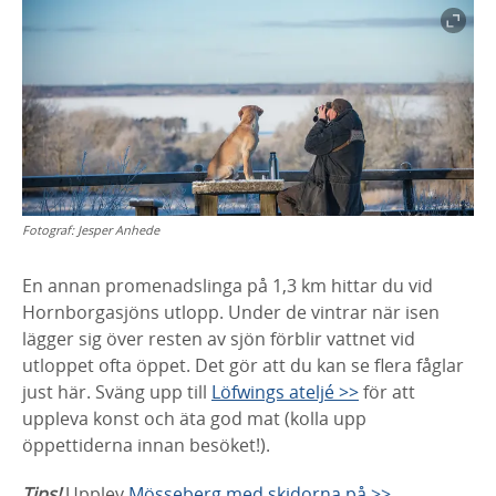
Fotograf:
Jesper Anhede
En annan promenadslinga på 1,3 km hittar du vid
Hornborgasjöns utlopp. Under de vintrar när isen
lägger sig över resten av sjön förblir vattnet vid
utloppet ofta öppet. Det gör att du kan se flera fåglar
just här. Sväng upp till
Löfwings ateljé >>
för att
uppleva konst och äta god mat (kolla upp
öppettiderna innan besöket!).
Tips!
Upplev
Mösseberg med skidorna på >>
.