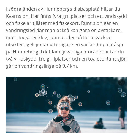
I södra änden av Hunnebergs diabasplatå hittar du
Kvarnsjön. Här finns fyra grillplatser och ett vindskydd
och fiske är tillåtet med fiskekort. Runt sjön går en
vandringsled där man också kan göra en avstickare,
mot Högsäter klev, som bjuder på flera vackra
utsikter. Igelsjön är ytterligare en vacker högplatåsjö
på Hunneberg. I det familjevänliga området hittar du
två vindskydd, tre grillplatser och en toalett. Runt sjön
går en vandringslinga på 0,7 km.