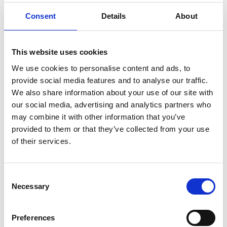
Kör sedan vidare mot Silverfallet och Karlsfors gård
Consent
Details
About
på Billingen.
Silverfallet >>
är vackert även om vintern
när vattnet fryser och bildar vackra isformationer. På
Karlsfors gård >>
nedanför fallet finns en utställning
This website uses cookies
om Platåbergens geopark och den lokala
We use cookies to personalise content and ads, to
industrihistorien vid Karlsfors samt en
provide social media features and to analyse our traffic.
inredningsbutik, ett konstgalleri och ett café. Passa på
We also share information about your use of our site with
att ta en fika och strosa i butiken om den är öppen.
our social media, advertising and analytics partners who
Styr sedan in mot Skövde för att äta en
god bit mat >>
may combine it with other information that you’ve
och för en
skön natts sömn >>
.
provided to them or that they’ve collected from your use
of their services.
Consent
Necessary
Selection
Preferences