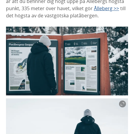
är att du befinner dig högt uppe på Ållebergs högsta
punkt, 335 meter över havet, vilket gör
Ålleberg >>
till
det högsta av de västgötska platåbergen.