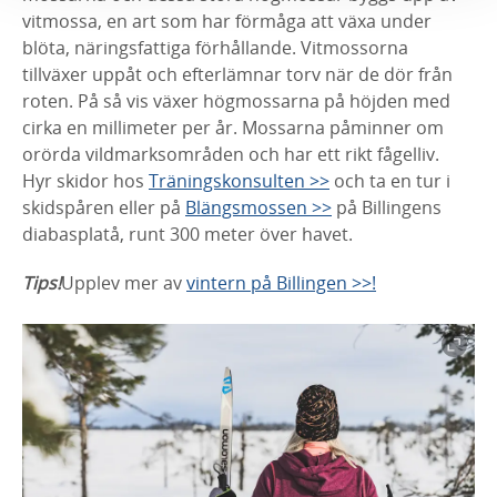
vitmossa, en art som har förmåga att växa under
blöta, näringsfattiga förhållande. Vitmossorna
tillväxer uppåt och efterlämnar torv när de dör från
roten. På så vis växer högmossarna på höjden med
cirka en millimeter per år. Mossarna påminner om
orörda vildmarksområden och har ett rikt fågelliv.
Hyr skidor hos
Träningskonsulten >>
och ta en tur i
skidspåren eller på
Blängsmossen >>
på Billingens
diabasplatå, runt 300 meter över havet.
Tips!
Upplev mer av
vintern på Billingen >>!