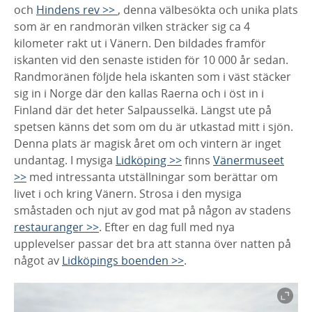
och
Hindens rev >>
, denna välbesökta och unika plats
som är en randmorän vilken sträcker sig ca 4
kilometer rakt ut i Vänern. Den bildades framför
iskanten vid den senaste istiden för 10 000 år sedan.
Randmoränen följde hela iskanten som i väst stäcker
sig in i Norge där den kallas Raerna och i öst in i
Finland där det heter Salpausselkä. Längst ute på
spetsen känns det som om du är utkastad mitt i sjön.
Denna plats är magisk året om och vintern är inget
undantag. I mysiga
Lidköping >>
finns
Vänermuseet
>>
med intressanta utställningar som berättar om
livet i och kring Vänern. Strosa i den mysiga
småstaden och njut av god mat på någon av stadens
restauranger >>
. Efter en dag full med nya
upplevelser passar det bra att stanna över natten på
något av
Lidköpings boenden >>
.