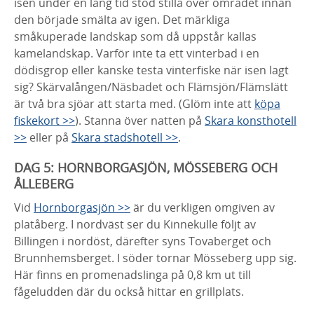
isen under en lång tid stod stilla över området innan
den började smälta av igen. Det märkliga
småkuperade landskap som då uppstår kallas
kamelandskap. Varför inte ta ett vinterbad i en
dödisgrop eller kanske testa vinterfiske när isen lagt
sig? Skärvalången/Näsbadet och Flämsjön/Flämslätt
är två bra sjöar att starta med. (Glöm inte att
köpa
fiskekort >>
). Stanna över natten på
Skara konsthotell
>>
eller på
Skara stadshotell >>
.
DAG 5:
HORNBORGASJÖN, MÖSSEBERG OCH
ÅLLEBERG
Vid
Hornborgasjön >>
är du verkligen omgiven av
platåberg. I nordväst ser du Kinnekulle följt av
Billingen i nordöst, därefter syns Tovaberget och
Brunnhemsberget. I söder tornar Mösseberg upp sig.
Här finns en promenadslinga på 0,8 km ut till
fågeludden där du också hittar en grillplats.