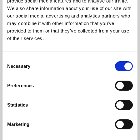
provide social media features and to analyse our traffic.
Lantlig och barnvänlig camping med cykelavstånd till
We also share information about your use of our site with
Trollhättan
our social media, advertising and analytics partners who
Läs mer
may combine it with other information that you’ve
provided to them or that they’ve collected from your use
of their services.
Consent
Necessary
Selection
Preferences
Statistics
Camping
Stugor och stugbyar
Trollhättans Camping City
Marketing
Trollhättan
En trestjärnig camping i centrala Trollhättan