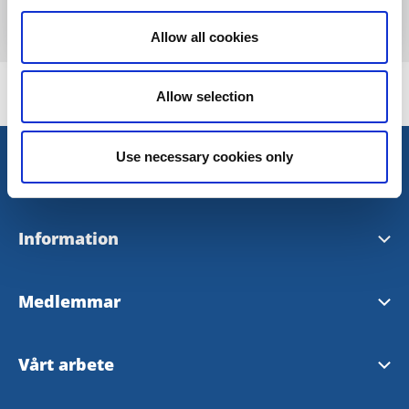
Läs mer
Allow all cookies
Allow selection
Use necessary cookies only
Kontakt
Kontakta oss
Information
Trollhättans turistbyrå
Turistguide 2026
Medlemmar
Vänersborgs turistbyrå
Stadskarta 2026
Våra medlemmar
Vårt arbete
Hitta oss på LinkedIn
Cykelkarta
Bli medlem