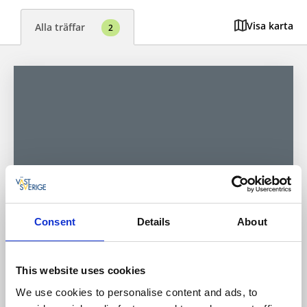
Visa karta
Alla träffar
2
Consent
Details
About
Camping
Stugor och stugbyar
Stenrösets Camping
This website uses cookies
Trollhättan
We use cookies to personalise content and ads, to
★
★
★
★
★
4.3
(761)