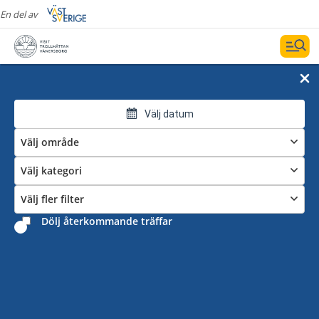
En del av
Välj datum
Välj område
Välj kategori
Välj fler filter
Dölj återkommande träffar
Det händer i Trollhättan