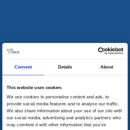
för att fira sommar i stor stil!
7 aug - 16 aug
Läs mer
13
aug
Consent
Details
About
This website uses cookies
We use cookies to personalise content and ads, to
provide social media features and to analyse our traffic.
Musik
Mat och dryck
We also share information about your use of our site with
our social media, advertising and analytics partners who
Våffelkvällar på Vårhaga
may combine it with other information that you’ve
Trollhättan