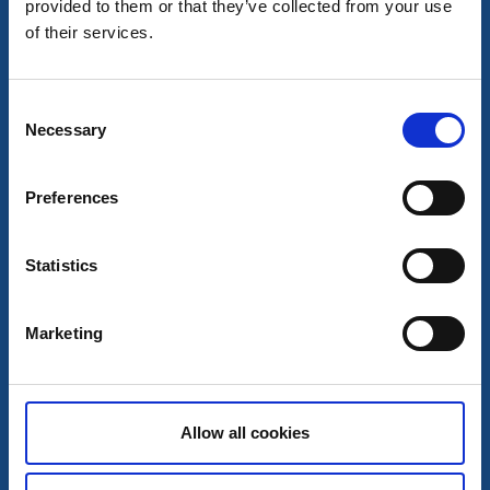
provided to them or that they’ve collected from your use
Skön underhållning och god mat vid Vårhaga
of their services.
sommargård
13 aug
Consent
Läs mer
Necessary
Selection
7
Preferences
aug
Statistics
Marketing
Allow all cookies
Utställningar och mässor
Aqua Blå – alla tiders blått