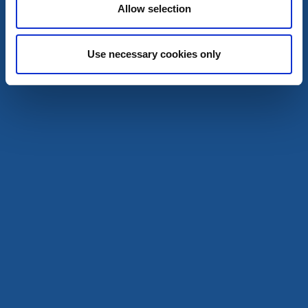
Allow selection
Vänersborg
En hyllning till det stora blå vattnet genom den blå
färgen - en installation i blått
Use necessary cookies only
7 aug - 29 aug
Läs mer
7
aug
Utställningar och mässor