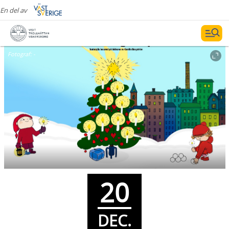
En del av
Fotograf:
-
20
DEC.