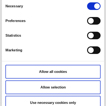
Consent
Necessary
Selection
Preferences
Statistics
Marketing
Folkets Hus Kulturhuset
Folkets Hus Kulturhuset är en av de större konferens- och
Allow all cookies
evenemangsarrangörerna i Trestadsområdet. Kulturhuset
är en samlingsplats för kultur och nöjen i Trollhättan och är
placerad mitt på gågatan. Välkommen till möjligheternas
Allow selection
hus!
Läs mer
Use necessary cookies only