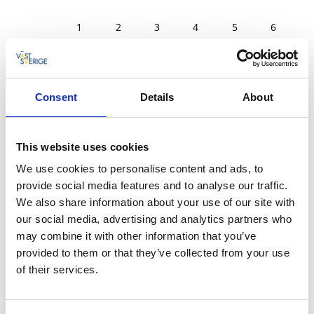
30
1
2
3
4
5
6
7
8
9
10
11
12
13
14
15
16
17
18
19
20
Consent
Details
About
21
22
23
24
25
26
27
28
29
30
31
1
2
3
This website uses cookies
We use cookies to personalise content and ads, to
provide social media features and to analyse our traffic.
We also share information about your use of our site with
Sön 20 Dec.
13:00 - 13:30
our social media, advertising and analytics partners who
may combine it with other information that you’ve
provided to them or that they’ve collected from your use
of their services.