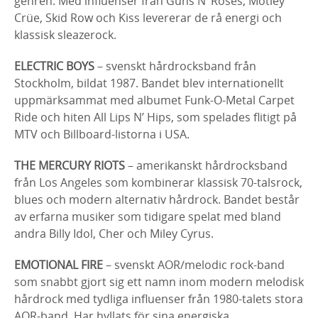
genren. Med influenser från Guns N’ Roses, Mötley
Crüe, Skid Row och Kiss levererar de rå energi och
klassisk sleazerock.
ELECTRIC BOYS
– svenskt hårdrocksband från
Stockholm, bildat 1987. Bandet blev internationellt
uppmärksammat med albumet Funk-O-Metal Carpet
Ride och hiten All Lips N’ Hips, som spelades flitigt på
MTV och Billboard-listorna i USA.
THE MERCURY RIOTS
– amerikanskt hårdrocksband
från Los Angeles som kombinerar klassisk 70-talsrock,
blues och modern alternativ hårdrock. Bandet består
av erfarna musiker som tidigare spelat med bland
andra Billy Idol, Cher och Miley Cyrus.
EMOTIONAL FIRE
– svenskt AOR/melodic rock-band
som snabbt gjort sig ett namn inom modern melodisk
hårdrock med tydliga influenser från 1980-talets stora
AOR-band. Har hyllats för sina energiska