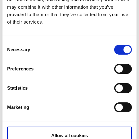
may combine it with other information that you’ve
MÅN
TIS
ONS
TORS
FRE
LÖR
SÖN
provided to them or that they’ve collected from your use
of their services.
27
28
29
30
31
1
2
3
4
5
6
7
8
9
Consent
Necessary
10
11
12
13
14
15
16
Selection
17
18
19
20
21
22
23
Preferences
24
25
26
27
28
29
30
Statistics
31
Marketing
Fre 28 Aug.
17:00
Allow all cookies