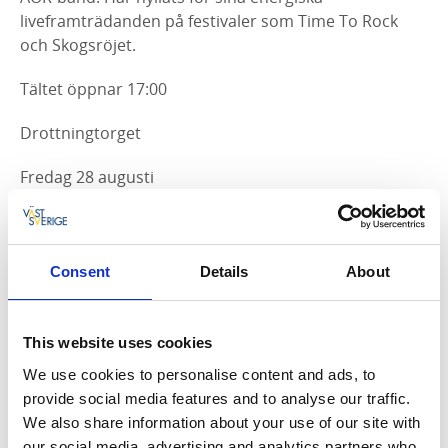
liveframträdanden på festivaler som Time To Rock
och Skogsröjet.
Tältet öppnar 17:00
Drottningtorget
Fredag 28 augusti
Fri entré
Tält, mat och dryck via Backstage Rockbar
Consent
Details
About
Åldersgräns 18 år eller 13 år i målsmans sällskap!
Så ta på er jeansjackan, spänn nitbältet och samla
vännerna för en kväll ni sent kommer glömma.
This website uses cookies
We use cookies to personalise content and ads, to
provide social media features and to analyse our traffic.
We also share information about your use of our site with
Augusti 2026
our social media, advertising and analytics partners who