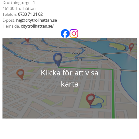
Drottningtorget 1
461 30 Trollhättan
Telefon:
0733 71 21 02
E-post:
hej@citytrollhattan.se
Hemsida:
citytrollhattan.se/
Klicka för att visa
karta