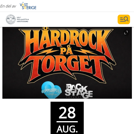
En del av
28
AUG.