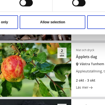
Hummerlördag
Trollhättan
Vi hyllar havets gu
 only
Allow selection
2 okt - 3 okt
Läs mer
Mat och dryck
2
okt
Äpplets dag
Västra Tunhem
Äppleutställning,
2 okt - 3 okt
Läs mer