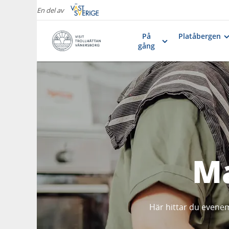
En del av
På
Platåbergen
gång
M
Här hittar du evenem