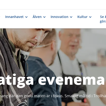
Innanhavet
Älven
Innovation
Kultur
Se 
gör
atiga evenema
ang där den goda maten är i fokus. Smaklig måltid i Troll