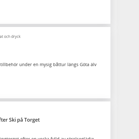
t och dryck
tillbehör under en mysig båttur längs Göta älv
ter Ski på Torget
ingtorget efter en vecka fylld av rörelseglädje