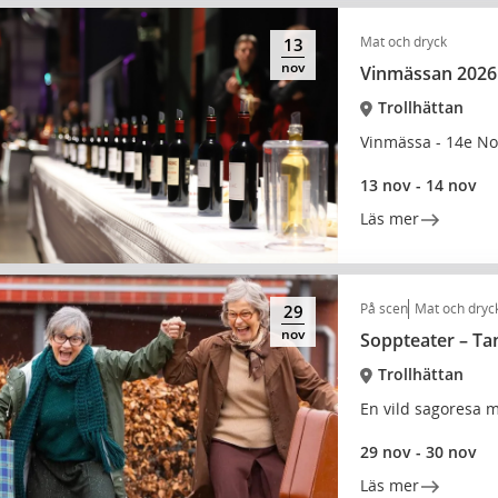
Mat och dryck
13
nov
Vinmässan 2026
Trollhättan
Vinmässa - 14e N
13 nov - 14 nov
Läs mer
På scen
Mat och dryc
29
nov
Soppteater – T
Trollhättan
En vild sagoresa m
29 nov - 30 nov
Läs mer