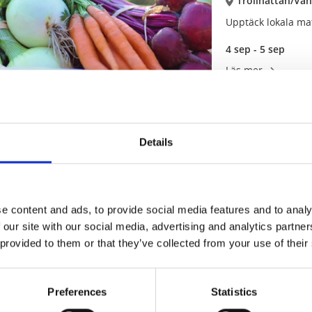
Trollhättan/Vä
Upptäck lokala m
4 sep - 5 sep
Läs mer
Musik
Mat och dryck
20
Details
sep
Soppteater – Lil
Trollhättan
Välkommen till Lil
e content and ads, to provide social media features and to analy
20 sep - 21 sep
 our site with our social media, advertising and analytics partn
Läs mer
 provided to them or that they’ve collected from your use of their
Preferences
Statistics
Mat och dryck
2
okt