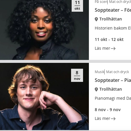
På scen
Mat och dryc
11
okt
Soppteater – Fö
Trollhättan
Historien bakom El
11 okt - 12 okt
Läs mer
Musik
Mat och dryck
8
nov
Soppteater – Pi
Trollhättan
Pianomagi med Da
8 nov - 9 nov
Läs mer