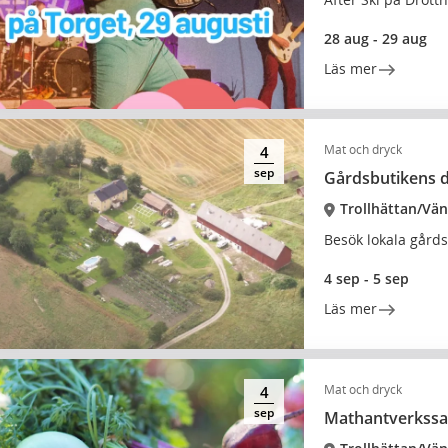
28 aug - 29 aug
Läs mer
Mat och dryck
4
sep
Gårdsbutikens 
Trollhättan/Vä
Besök lokala gårds
4 sep - 5 sep
Läs mer
Mat och dryck
4
sep
Mathantverkssa