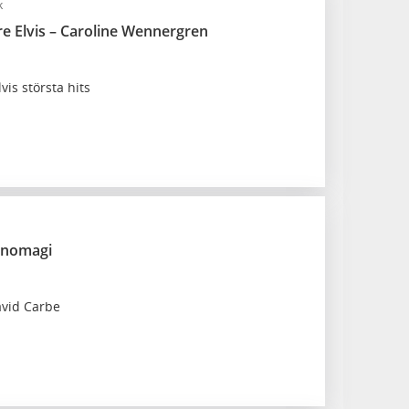
k
re Elvis – Caroline Wennergren
vis största hits
anomagi
vid Carbe