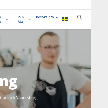
&
Bo &
Besöksinfo
a
Äta
ng
hättan och Vänersborg