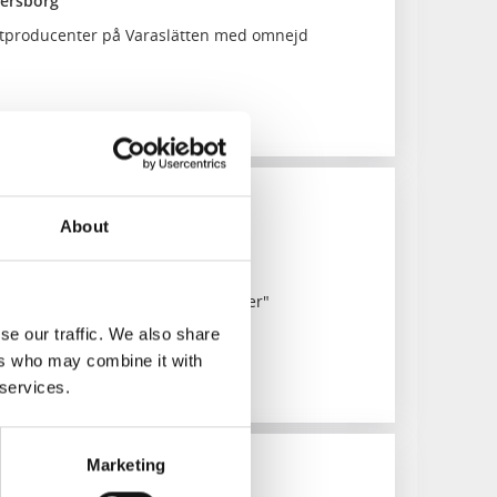
nersborg
atproducenter på Varaslätten med omnejd
About
la bandet
la Bandet! "Sveriges minsta orkester"
se our traffic. We also share
ers who may combine it with
 services.
Marketing