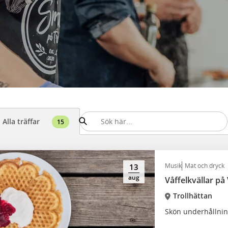
Alla träffar
15
Musik
Mat och dryck
13
aug
Våffelkvällar på
Trollhättan
Skön underhållni