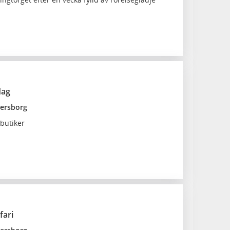
dag
nersborg
butiker
fari