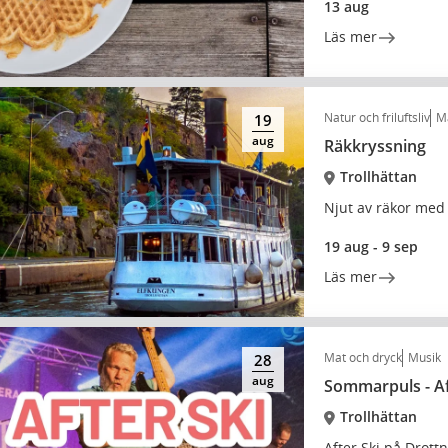
13 aug
Läs mer
Natur och friluftsliv
Ma
19
aug
Räkkryssning
Trollhättan
Njut av räkor med 
19 aug - 9 sep
Läs mer
Mat och dryck
Musik
28
aug
Sommarpuls - Af
Trollhättan
After Ski på Drottn