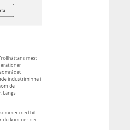
rta
Trollhättans mest
nerationer
ussområdet
nde industriminne i
enom de
. Längs
u kommer med bil
är du kommer ner