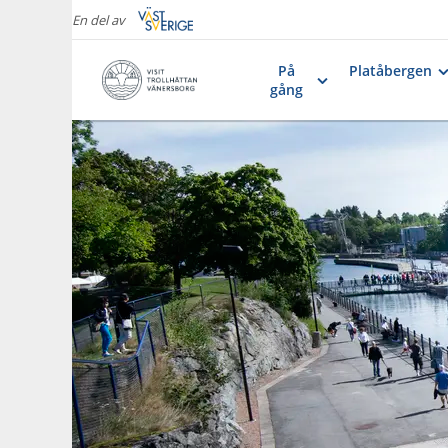
En del av
På
Platåbergen
gång