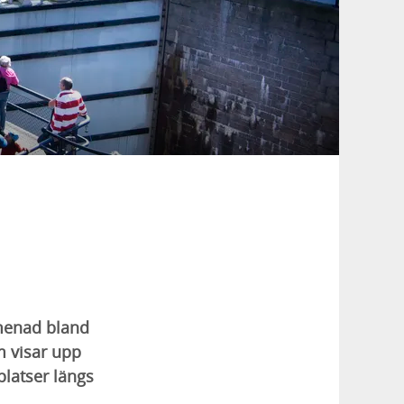
menad bland
m visar upp
platser längs