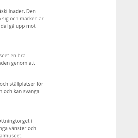
åskillnader. Den
a sig och marken är
 dal gå upp mot
seet en bra
naden genom att
ch ställplatser för
en och kan svänga
ttningtorget i
änga vänster och
nalmuseet.