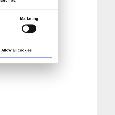
 services.
lag så vill du
Marketing
44 var hans
en antagen plan för
ande kvarstod
Allow all cookies