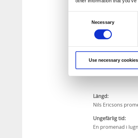
other information that you’ve
promenaden. Denna s
undvika detta så lä
Consent
Necessary
Selection
Vem var Nils 
Nils Ericson (1802-
huvudverksamhet knu
kanalens ombyggnad
Use necessary cookies
Ericson som chef fö
Längd:
Nils Ericsons prom
Ungefärlig tid:
En promenad i lugn 