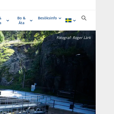
&
Bo &
Besöksinfo
a
Äta
Fotograf:
Roger Lärk