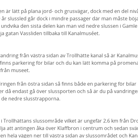
en är lätt på plana jord- och grusvägar, dock med en del niv
0 år slussled går dock i mindre passager där man måste böj
 undvika den sista delen kan man vid nedre slussen i Gamle
ja gatan Vassliden tillbaka till Kanalmuséet.
andring från västra sidan av Trollhätte kanal så är Kanalmu
finns parkering för bilar och du kan lätt komma på prome
t från museet.
ingen från östra sidan så finns både en parkering för bilar o
er då endast gå över slussporten och så är du på vandring
 de nedre slusstrapporna.
 Trollhättans slussområde vilket är ungefär 2.6 km från Dro
lja att antingen åka över Klaffbron i centrum och sedan sv
en hela vägen ner till västra sidan av slussområdet och Ka