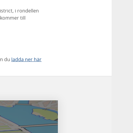
trict, i rondellen
 kommer till
an du
ladda ner här