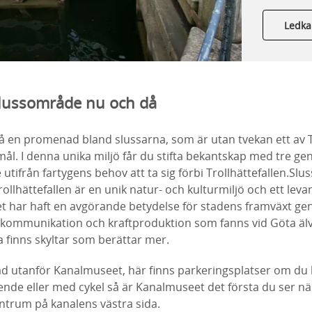
Ledka
slussområde nu och då
på en promenad bland slussarna, som är utan tvekan ett av 
mål. I denna unika miljö får du stifta bekantskap med tre ge
 utifrån fartygens behov att ta sig förbi Trollhättefallen.Sl
llhättefallen är en unik natur- och kulturmiljö och ett leva
t har haft en avgörande betydelse för stadens framväxt g
r kommunikation och kraftproduktion som fanns vid Göta älv
finns skyltar som berättar mer.
d utanför Kanalmuseet, här finns parkeringsplatser om d
de eller med cykel så är Kanalmuseet det första du ser n
entrum på kanalens västra sida.