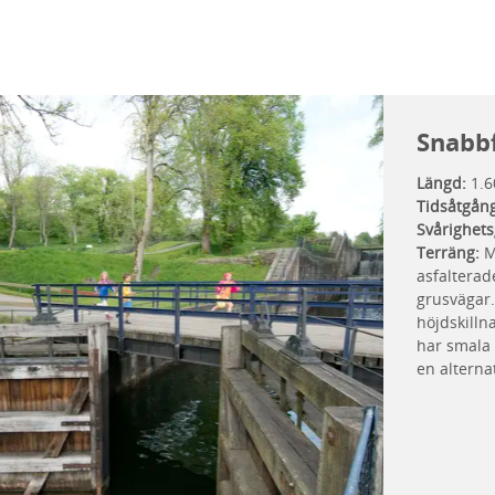
Snabb
Längd:
1.6
Tidsåtgån
Svårighets
Terräng:
M
asfalterade
grusvägar.
höjdskilln
har smala
en alternat