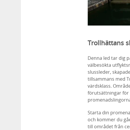
Trollhättans 
Denna led tar dig 
välbesökta utflykts
slussleder, skapade
tillsammans med Tro
värdsklass. Område
förutsättningar fö
promenadslingorna 
Starta din promena
och kommer du gåen
till området från c