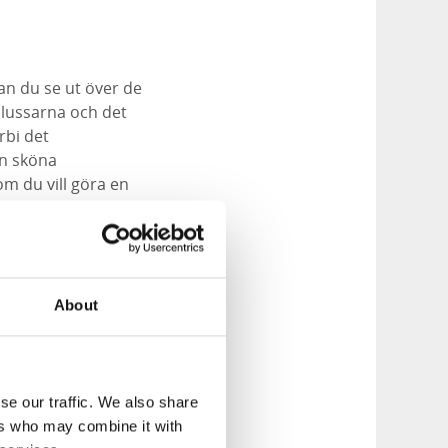
kan du se ut över de
slussarna och det
rbi det
en sköna
om du vill göra en
ss.
ch följ 1844-års
16-års nedre
ppan, dock är det
About
något gott att äta
år sedan myllrade
se our traffic. We also share
rtsätt sedan
ers who may combine it with
 början av