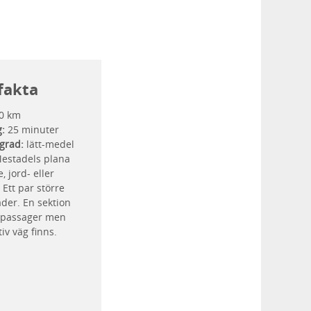
fakta
0 km
g:
25 minuter
grad:
lätt-medel
estadels plana
, jord- eller
 Ett par större
ader. En sektion
 passager men
iv väg finns.