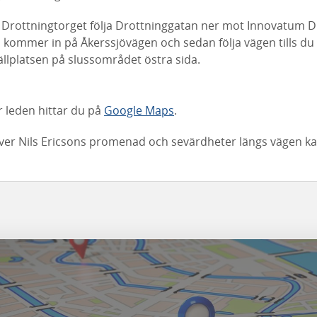
Drottningtorget följa Drottninggatan ner mot Innovatum Dis
 kommer in på Åkerssjövägen och sedan följa vägen tills du
llplatsen på slussområdet östra sida.
er leden hittar du på
Google Maps
.
över Nils Ericsons promenad och sevärdheter längs vägen k