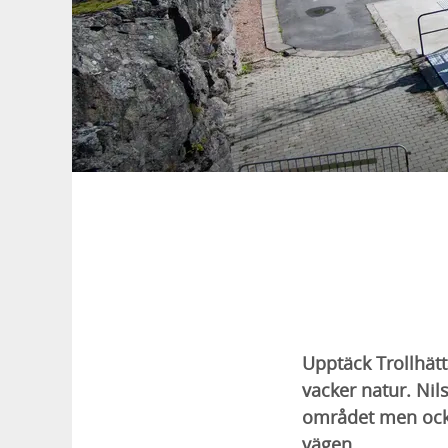
Upptäck Trollhä
vacker natur. Ni
området men ocks
vägen.