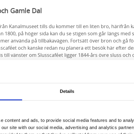
och Gamle Dal
från Kanalmuseet tills du kommer till en liten bro, härifrån 
ån 1800, på höger sida kan du se stigen som går längs med 
er använda på tillbakavägen. Fortsätt över bron och gå fö
aféet och kanske redan nu planera ett besök här efter d
till vänster om Slusscaféet ligger 1844-års övre sluss och 
kan du gå över slussporten och gå bort till 1916-års övre slu
ljer du vägen ner längs med vattnet, sväng sedan till höger o
t det populära grönområdet Gamle Dal. Vill du också se 19
tället välja att gå till vänster och gå längs med den slusstra
Details
et gott om platser att sitta ner på gräset eller en bänk med 
ntastiska miljön runt de gamla slussarna. För bara hundra 
e content and ads, to provide social media features and to analy
träfartygen sakta tog sig genom de vackra omgivningarna. Fo
 our site with our social media, advertising and analytics partn
e äldsta slussarna från år 1800 tillbaka till bron du var vid i