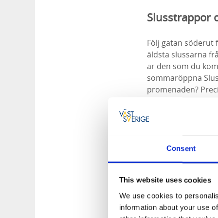
Slusstrappor 
Följ gatan söderut 
äldsta slussarna fr
är den som du komm
sommaröppna Slussc
promenaden? Precis 
liten avstickare så 
Från Slusscaféet fö
slusstrappa ner mo
slussar så kan du is
Consent
många trappor.
I Gamle Dal finns d
This website uses cookies
och njuta av den fa
We use cookies to personalis
platsen av liv när 
information about your use of
tillbaka längs med d