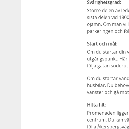
Svårighetsgrad:
Större delen av led
sista delen vid 180
ojämn. Om man vill
parkeringen och föl
Start och mål:
Om du startar din v
utgångspunkt. Här 
följa gatan söderu
Om du startar vandr
husbilar. Du behöv
vänster och gå mot
Hitta hit:
Promenaden ligger i
centrum. Du kan vä
följa Åkersbergsväg