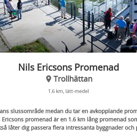
Nils Ericsons Promenad
Trollhättan
1.6 km, lätt-medel
ttans slussområde medan du tar en avkopplande pro
ls Ericsons promenad är en 1.6 km lång promenad so
å låter dig passera flera intressanta byggnader och 