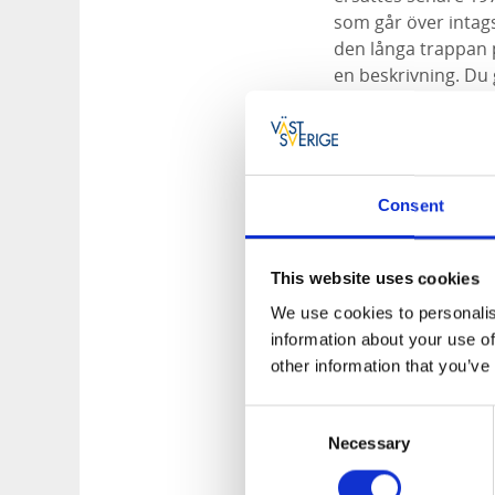
som går över intag
den långa trappan pr
en beskrivning. Du 
Göta älv och natur
På vägen tillbaka ka
vägen upp för Olide
Consent
Vem var Vilh
This website uses cookies
Promenaden är uppk
vattenbyggnadsingen
We use cookies to personalis
konstruktionen av d
information about your use of
other information that you’ve
Consent
Necessary
Selection
Längd:
Vilhelm Hansens pr