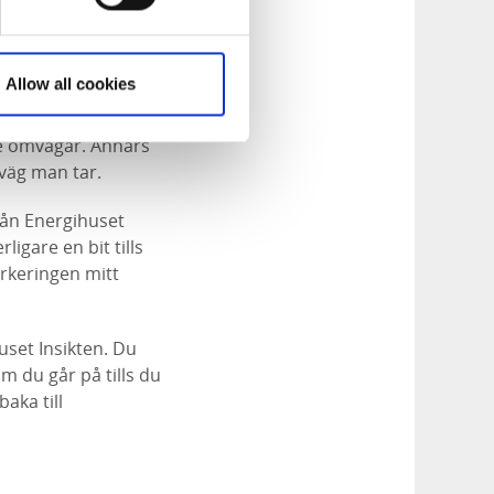
Allow all cookies
re omvägar. Annars
väg man tar.
rån Energihuset
igare en bit tills
rkeringen mitt
uset Insikten. Du
m du går på tills du
aka till