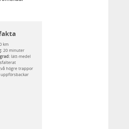
fakta
0 km
g:
20 minuter
grad:
lätt-medel
sfalterat
två högre trappor
t uppförsbackar