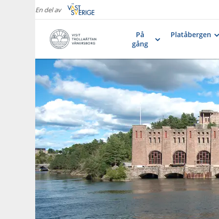
En del av
På
Platåbergen
gång