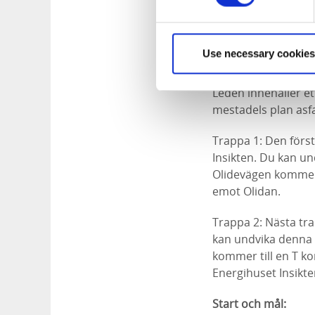
Ungefärlig tid:
Det tar ungefär 20 m
Use necessary cookies
Svårighetsgrad:
Leden innehåller e
mestadels plan asf
Trappa 1: Den förs
Insikten. Du kan und
Olidevägen kommer 
emot Olidan.
Trappa 2: Nästa tra
kan undvika denna t
kommer till en T ko
Energihuset Insikte
Start och mål: