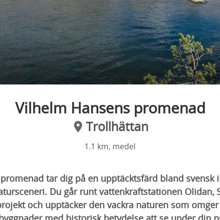
Vilhelm Hansens promenad
Trollhättan
1.1 km, medel
promenad tar dig på en upptäcktsfärd bland svensk in
tursceneri. Du går runt vattenkraftstationen Olidan, S
tprojekt och upptäcker den vackra naturen som omge
a byggnader med historisk betydelse att se under din