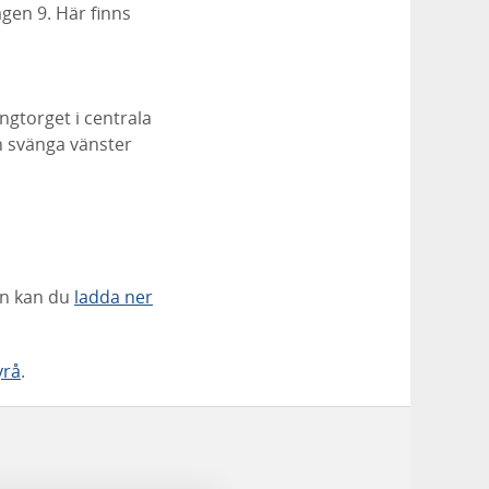
gen 9. Här finns
ngtorget i centrala
n svänga vänster
en kan du
ladda ner
yrå
.