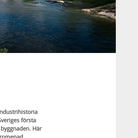
dustrihistoria
veriges första
r byggnaden. Här
 promenad.