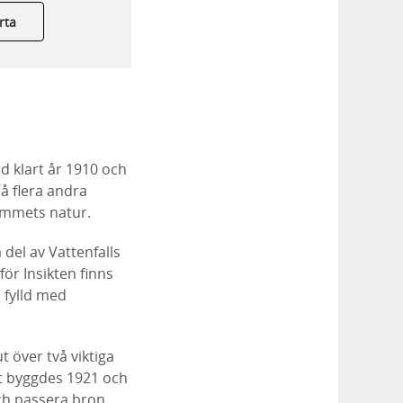
rta
od klart år 1910 och
så flera andra
rummets natur.
del av Vattenfalls
ör Insikten finns
 fylld med
t över två viktiga
st byggdes 1921 och
ch passera bron