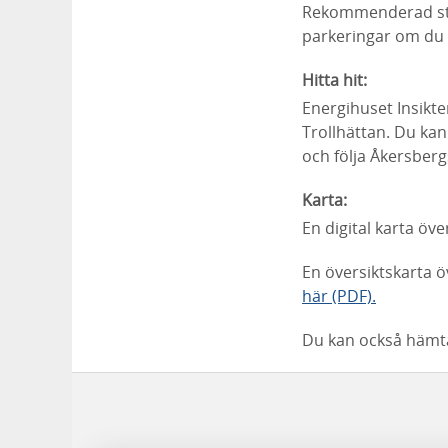
Rekommenderad star
parkeringar om du
Hitta hit:
Energihuset Insikte
Trollhättan. Du ka
och följa Åkersber
Karta:
En digital karta öv
En översiktskarta 
här (PDF).
Du kan också hämta