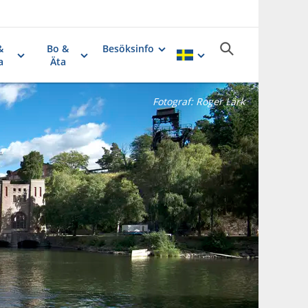
&
Bo &
Besöksinfo
a
Äta
Fotograf:
Roger Lärk