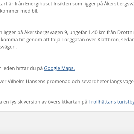
t är från Energihuset Insikten som ligger på Åkersbergsvä
 kommer med bil.
n ligger på Åkersbergsvägen 9, ungefär 1.40 km från Drottni
n komma hit genom att följa Torggatan över Klaffbron, seda
gsvägen.
er leden hittar du på
Google Maps.
över Vilhelm Hansens promenad och sevärdheter längs väg
 en fysisk version av översiktkartan på
Trollhättans turistb