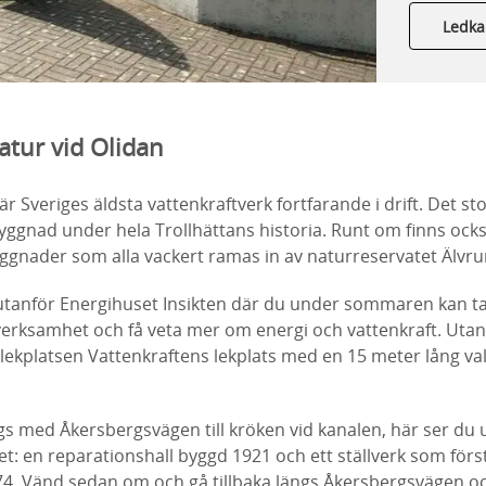
Ledka
atur vid Olidan
är Sveriges äldsta vattenkraftverk fortfarande i drift. Det st
 byggnad under hela Trollhättans historia. Runt om finns ock
byggnader som alla vackert ramas in av naturreservatet Älv
utanför Energihuset Insikten där du under sommaren kan ta 
verksamhet och få veta mer om energi och vattenkraft. Utanf
ekplatsen Vattenkraftens lekplats med en 15 meter lång val
gs med Åkersbergsvägen till kröken vid kanalen, här ser du u
t: en reparationshall byggd 1921 och ett ställverk som för
74. Vänd sedan om och gå tillbaka längs Åkersbergsvägen o