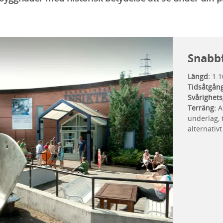
Snabb
Längd:
1.1
Tidsåtgån
Svårighets
Terräng:
A
underlag, 
alternativ