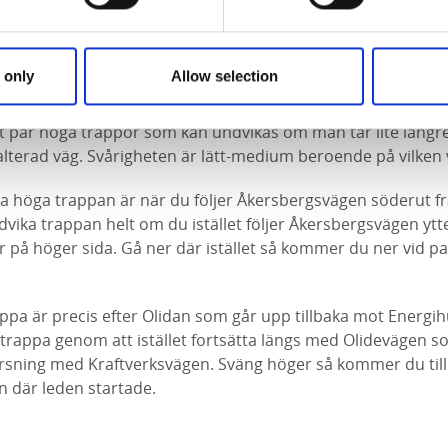
inuter att följa hela leden.
 only
Allow selection
tt par höga trappor som kan undvikas om man tar lite läng
alterad väg. Svårigheten är lätt-medium beroende på vilken 
ta höga trappan är när du följer Åkersbergsvägen söderut f
vika trappan helt om du istället följer Åkersbergsvägen ytterl
på höger sida. Gå ner där istället så kommer du ner vid pa
ppa är precis efter Olidan som går upp tillbaka mot Energih
rappa genom att istället fortsätta längs med Olidevägen so
rsning med Kraftverksvägen. Sväng höger så kommer du tillb
n där leden startade.