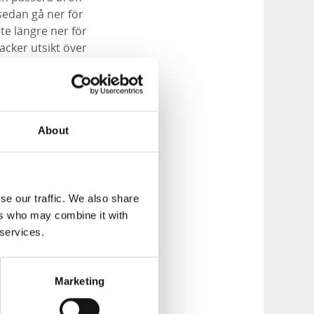
sedan gå ner för
ite längre ner för
acker utsikt över
 fortsätta längs
lt 1.1 km lång.
About
 svensk väg- och
tverk och även
se our traffic. We also share
r i drift än idag.
ers who may combine it with
 services.
Marketing