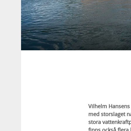
Vilhelm Hansens 
med storslaget na
stora vattenkraf
finns också fler