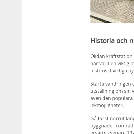
Historia och n
Olidan kraftstation 
har varit en viktig
historiskt viktiga 
Starta vandringen 
utställning om sin 
även den populära l
lekmöjligheter.
Gå först norrut län
byggnader i område
ersattes senare 19