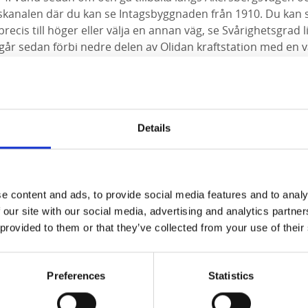
skanalen där du kan se Intagsbyggnaden från 1910. Du kan 
ecis till höger eller välja en annan väg, se Svårighetsgrad l
går sedan förbi nedre delen av Olidan kraftstation med en v
reservatet Älvrummet med utsiktsplatsen Kopparklinten.
n du igen välja mellan att gå upp för trappan till höger eller
vägen tillbaka till Energihuset Insikten. Promenaden är tota
Details
elm Hansen?
allad efter Fredrik Wilhelm Hansen, född 1862 som var en
jör. Hansen ledde arbetet för att färdigställa Olidans kraf
e content and ads, to provide social media features and to analy
en nya kanalleden i Trollhättan som invigdes 1916 och som ä
 our site with our social media, advertising and analytics partn
 provided to them or that they’ve collected from your use of their
Fakta om leden
Preferences
Statistics
omenad är 1.1 km lång.