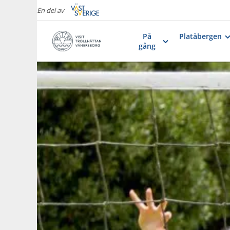
En del av
På
Platåbergen
gång