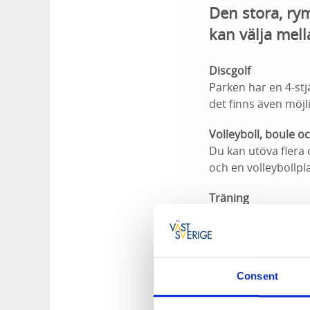
Den stora, rym
kan välja mell
Discgolf
Parken har en 4-stj
det finns även möjl
Volleyboll, boule oc
Du kan utöva flera o
och en volleybollpl
Träning
Det finns tre kilom
förfogande.
Fiske
Consent
Varför inte pröva f
Grillplatser