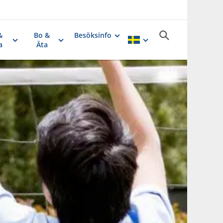
&
Bo &
Besöksinfo
a
Äta