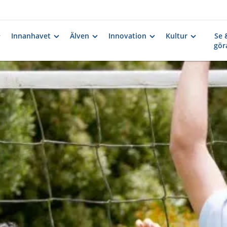
Innanhavet
Älven
Innovation
Kultur
Se 
gör