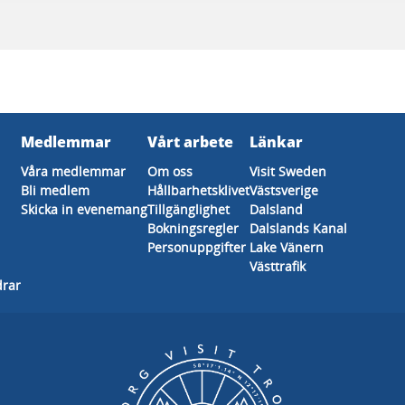
Medlemmar
Vårt arbete
Länkar
Våra medlemmar
Om oss
Visit Sweden
Bli medlem
Hållbarhetsklivet
Västsverige
Skicka in evenemang
Tillgänglighet
Dalsland
Bokningsregler
Dalslands Kanal
Personuppgifter
Lake Vänern
Västtrafik
drar