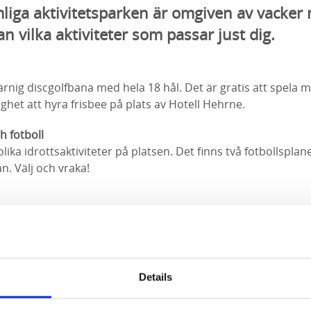
liga aktivitetsparken är omgiven av vacker 
an vilka aktiviteter som passar just dig.
ärnig discgolfbana med hela 18 hål. Det är gratis att spela 
ighet att hyra frisbee på plats av Hotell Hehrne.
h fotboll
lika idrottsaktiviteter på platsen. Det finns två fotbollsplan
an. Välj och vraka!
eter anlagda löpspår längs den fina naturen, och dessutom fi
Details
iskelyckan i Göta Älv?