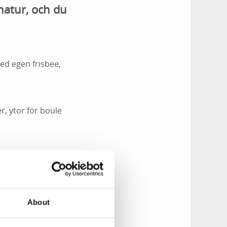
natur, och du
med egen frisbee,
er, ytor för boule
nns ett utegym till
About