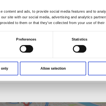
a grill- och picknickplatser. Kanske har du fått napp vid älven,
plats?
e content and ads, to provide social media features and to analy
 our site with our social media, advertising and analytics partn
 provided to them or that they’ve collected from your use of their
era kolonilotter där du kan sätta dina egna grönsaker.
igger hand i hand med den 50 hektar stora Skulpturparken. 
Preferences
Statistics
ärgstarka skulpturer av internationellt erkända artister. Eller
med en historisk vandring kring byggnaderna som en gång
 only
Allow selection