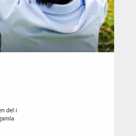
n del i
 gamla