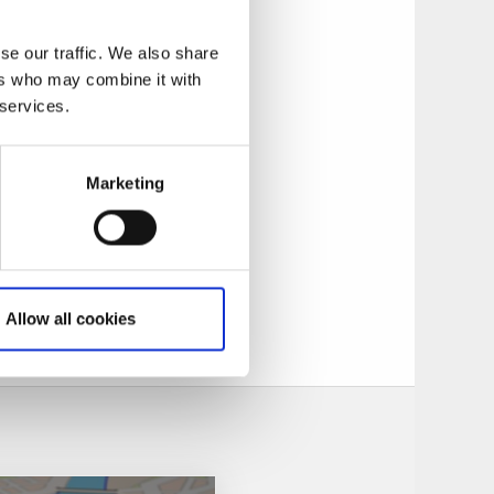
 och vill tillaga
se our traffic. We also share
ers who may combine it with
 services.
Där kan du
Marketing
 varför inte
 utgjorde Restad
Allow all cookies