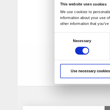
This website uses cookies
I området finns fler
fångsten direkt på 
We use cookies to personalis
information about your use of
Kolonilotter
other information that you’ve
Parken har också fl
Consent
Aktivitetsparken l
Necessary
Selection
inspireras av alla f
kombinera besöket 
sjukhus?
Use necessary cookies