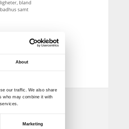
ligheter, bland
, badhus samt
t måste. Här finns
g
. Barnen älskar
sthallen
möter du
About
se our traffic. We also share
ers who may combine it with
 services.
Marketing