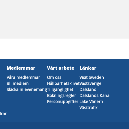
Medlemmar
Vårt arbete
Länkar
Våra medlemmar
Om oss
Visit Sweden
Bli medlem
Hållbarhetsklivet
Västsverige
Skicka in evenemang
Tillgänglighet
Dalsland
Bokningsregler
Dalslands Kanal
Personuppgifter
Lake Vänern
Västtrafik
drar