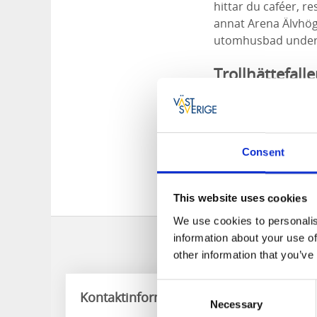
hittar du caféer, r
annat Arena Älvhög
utomhusbad unde
Trollhättefal
När du besöker Tro
också Sveriges stö
upplevelsetemplet
Consent
både kulturhistoria
This website uses cookies
We use cookies to personalis
information about your use of
other information that you’ve
Consent
Kontaktinformation
Necessary
Selection