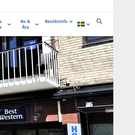
&
Bo &
Besöksinfo
a
Äta