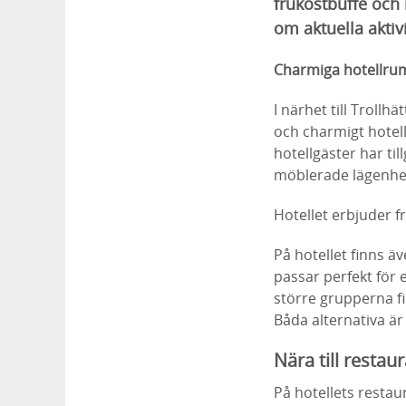
frukostbuffé och 
om aktuella aktiv
Charmiga hotellrum
I närhet till Trollh
och charmigt hotell
hotellgäster har ti
möblerade lägenhet
Hotellet erbjuder fr
På hotellet finns 
passar perfekt för 
större grupperna f
Båda alternativa ä
Nära till resta
På hotellets rest