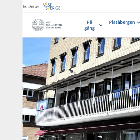
En del av
På
Platåbergen
gång