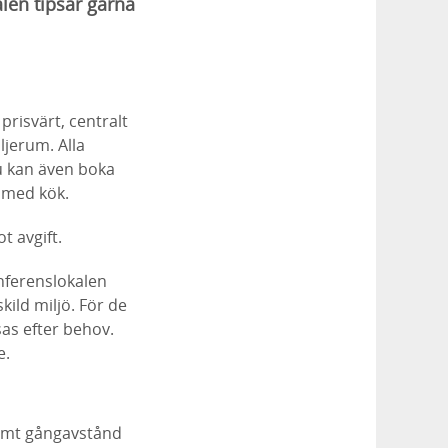
len tipsar gärna
prisvärt, centralt
ljerum. Alla
Du kan även boka
m med kök.
t avgift.
nferenslokalen
kild miljö. För de
as efter behov.
e.
ämt gångavstånd