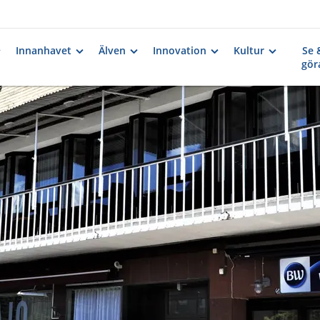
Innanhavet
Älven
Innovation
Kultur
Se 
gör