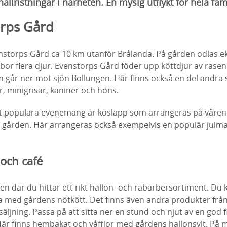
hällristningar i närheten. En mysig utflykt för hela fam
rps Gård
nstorps Gård ca 10 km utanför Brålanda. På gården odlas ek
bor flera djur. Evenstorps Gård föder upp köttdjur av rase
går ner mot sjön Bollungen. Här finns också en del andra
r, minigrisar, kaniner och höns.
st populära evenemang är kosläpp som arrangeras på våre
 på gården. Här arrangeras också exempelvis en populär jul
och café
en där du hittar ett rikt hallon- och rabarbersortiment. Du 
a med gårdens nötkött. Det finns även andra produkter frå
säljning. Passa på att sitta ner en stund och njut av en god f
är finns hembakat och våfflor med gårdens hallonsylt. På 