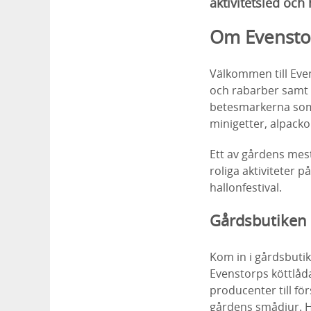
aktivitetsled och 
Om Evensto
Välkommen till Eve
och rabarber samt 
betesmarkerna som 
minigetter, alpacko
Ett av gårdens me
roliga aktiviteter
hallonfestival.
Gårdsbutiken 
Kom in i gårdsbutik
Evenstorps köttlåd
producenter till för
gårdens smådjur. H