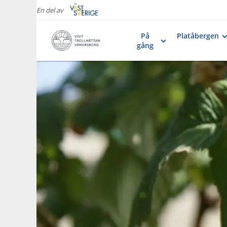
En del av
På
Platåbergen
gång