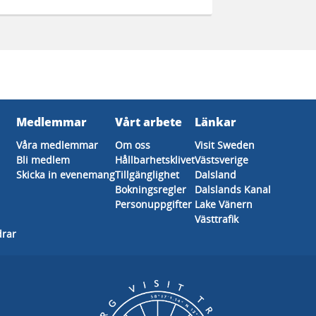
Medlemmar
Vårt arbete
Länkar
Våra medlemmar
Om oss
Visit Sweden
Bli medlem
Hållbarhetsklivet
Västsverige
Skicka in evenemang
Tillgänglighet
Dalsland
Bokningsregler
Dalslands Kanal
Personuppgifter
Lake Vänern
Västtrafik
drar