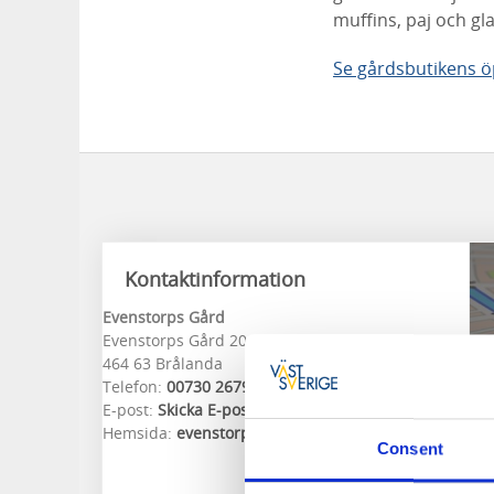
muffins, paj och gl
Se gårdsbutikens ö
Kontaktinformation
Evenstorps Gård
Evenstorps Gård 200
464 63 Brålanda
Telefon:
00730 267995
E-post:
Skicka E-post
Hemsida:
evenstorpsgard.se
Consent