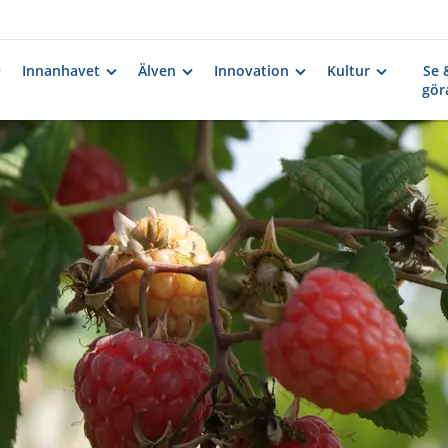
Innanhavet
Älven
Innovation
Kultur
Se 
gör