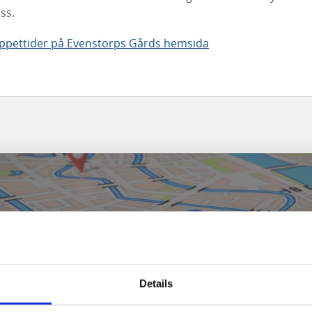
ass.
ppettider på Evenstorps Gårds hemsida
Details
Klicka för karta och