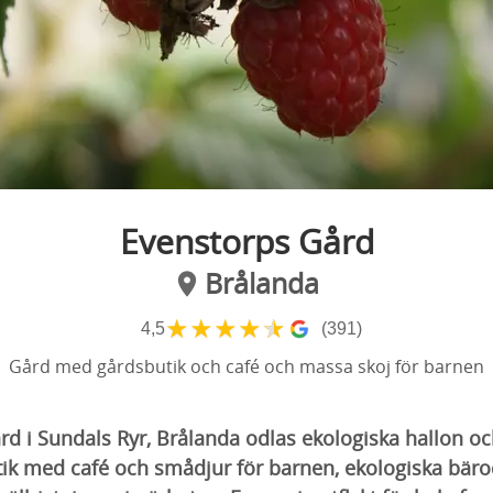
Evenstorps Gård
Brålanda
★
★
★
★
★
4,5
(391)
Gård med gårdsbutik och café och massa skoj för barnen
d i Sundals Ryr, Brålanda odlas ekologiska hallon oc
tik med café och smådjur för barnen, ekologiska bäro