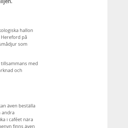
iljen.
ologiska hallon
n Hereford på
 smådjur som
n tillsammans med
marknad och
kan även beställa
n andra
ika i caféet nära
menyn finns även