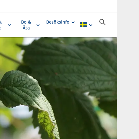
&
Bo &
Besöksinfo
a
Äta