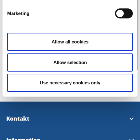
Marketing
Klicka för att visa
karta
Allow all cookies
Allow selection
Use necessary cookies only
Kontakt
Kontakta oss