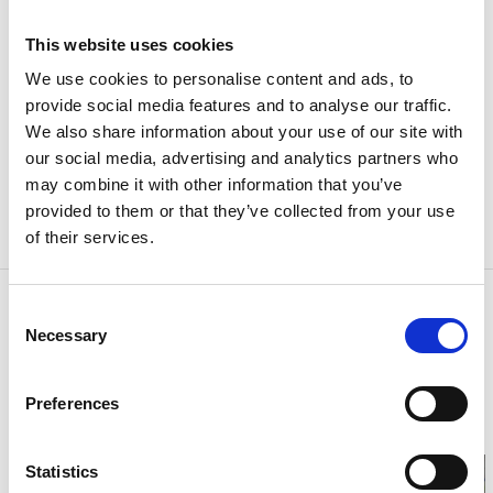
närhet till både mat, fin natur och centrum.
This website uses cookies
Pensionärsgolf varje tisdag kl 10.00 där alla är
We use cookies to personalise content and ads, to
välkomna att deltaga.
provide social media features and to analyse our traffic.
Välkommen att spela ett varv på Hårdtons
We also share information about your use of our site with
our social media, advertising and analytics partners who
inomhusanläggning!
may combine it with other information that you’ve
provided to them or that they’ve collected from your use
of their services.
Kontaktinformation
Consent
Necessary
Hårdton IK
Selection
Nabbensbergsvägen 2
462 40 Vänersborg
Telefon:
0 709 948210
Preferences
E-post:
0521.64190@telia.com
Hemsida:
Till hemsida
Statistics