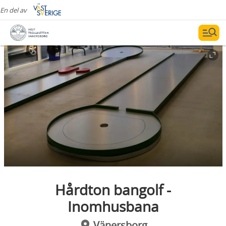
En del av
Hårdton bangolf -
Inomhusbana
Vänersborg