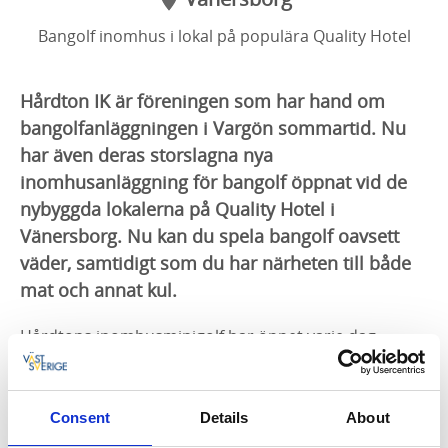
Bangolf inomhus i lokal på populära Quality Hotel
Hårdton IK är föreningen som har hand om
bangolfanläggningen i Vargön sommartid. Nu
har även deras storslagna nya
inomhusanläggning för bangolf öppnat vid de
nybyggda lokalerna på Quality Hotel i
Vänersborg. Nu kan du spela bangolf oavsett
väder, samtidigt som du har närheten till både
mat och annat kul.
Hårdtons inomhusminigolf har öppet varje dag
mellan kl. 8-22 med reservation för bokningar och
tävlingsspel mm, och du tar dig till lokalen via
receptionen på Quality Hotel. Välkommen in och
Consent
Details
About
spendera en stund i den fräscha anläggningen med