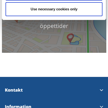
Use necessary cookies only
Klicka för karta och
öppettider
Kontakt
Kontakta oss
Information