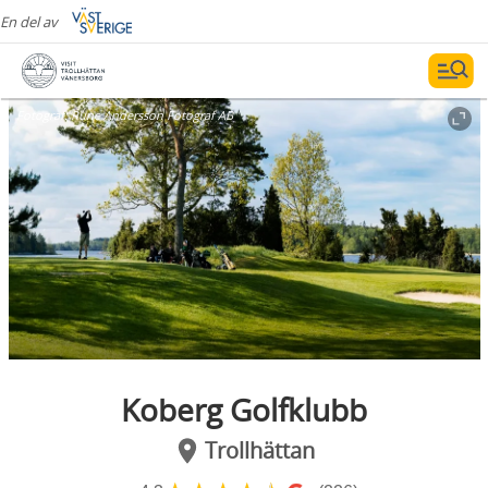
En del av
Fotograf:
Rune Andersson Fotograf AB
Koberg Golfklubb
Trollhättan