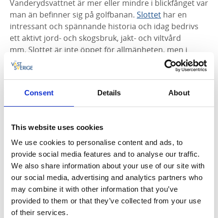
Vanderydsvattnet är mer eller mindre i blickfånget var
man än befinner sig på golfbanan.
Slottet
har en
intressant och spännande historia och idag bedrivs
ett aktivt jord- och skogsbruk, jakt- och viltvård
mm.
Slottet är inte öppet för allmänheten, men i
november varje år anordnas en populär julmarknad
på området.
Consent
Details
About
Golfbanan
Banan blev spelklar 1964 och bestod då av de första
nio hålen. Banarkitekt är Nils Sköld. Dessa har sedan
This website uses cookies
utökats till 18 hål, och är mestadels av
We use cookies to personalise content and ads, to
parkbanekaraktär, med fin utsikt mot Kobergs slott.
provide social media features and to analyse our traffic.
Några hål av banans mittendel är mer av skogsbane
We also share information about your use of our site with
karaktär för att sedan återgå till parkbana, med några
our social media, advertising and analytics partners who
fina hål längs Vanderydsvattnet.
Banan är lättvandrad
may combine it with other information that you’ve
men med utmaningar som passar alla kategorier av
provided to them or that they’ve collected from your use
golfspelare. Här erbjuds 5 olika banlängder med
of their services.