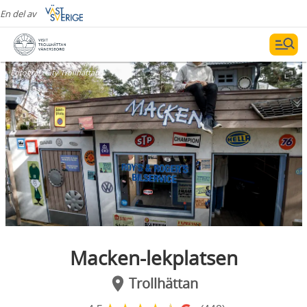
En del av
Fotograf:
City Trollhättan
Macken-lekplatsen
Trollhättan