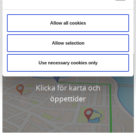
Kontaktinformation
Macken-lekplatsen
Allow all cookies
Maria Alberts park
461 83 Trollhättan
Telefon:
00520 495000
Allow selection
E-post:
Skicka E-post
Hemsida:
Till hemsida
Use necessary cookies only
Klicka för karta och
öppettider