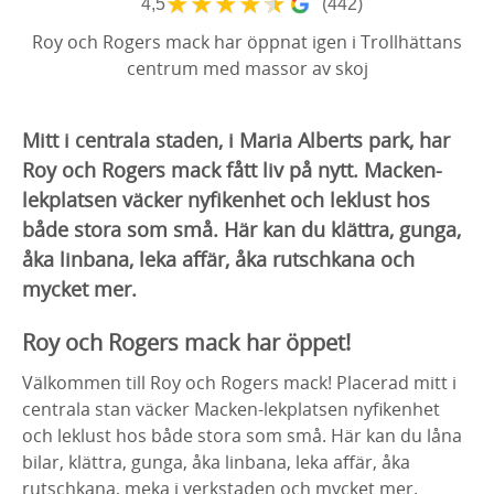
★
★
★
★
★
4,5
(442)
Roy och Rogers mack har öppnat igen i Trollhättans
centrum med massor av skoj
Mitt i centrala staden, i Maria Alberts park, har
Roy och Rogers mack fått liv på nytt. Macken-
lekplatsen väcker nyfikenhet och leklust hos
både stora som små. Här kan du klättra, gunga,
åka linbana, leka affär, åka rutschkana och
mycket mer.
Roy och Rogers mack har öppet!
Välkommen till Roy och Rogers mack! Placerad mitt i
centrala stan väcker Macken-lekplatsen nyfikenhet
och leklust hos både stora som små. Här kan du låna
bilar, klättra, gunga, åka linbana, leka affär, åka
rutschkana, meka i verkstaden och mycket mer.