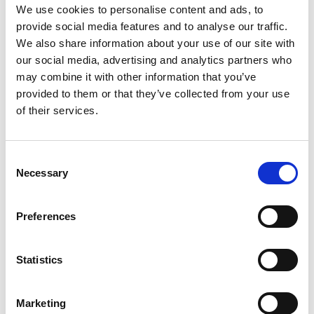
We use cookies to personalise content and ads, to
provide social media features and to analyse our traffic.
We also share information about your use of our site with
our social media, advertising and analytics partners who
may combine it with other information that you’ve
provided to them or that they’ve collected from your use
Parkera nära Macken
of their services.
Om du kommer med bil när du ska besöka Macken-
lekplatsen är det smidigast att parkera i Affärshuset
Consent
Odens parkeringshus eller på Högskolan Västs
Necessary
Selection
parkering. Observera att man endast får använda
Högskolan Västs parkering efter klockan 16.00
Preferences
måndag-fredag och när som helst på helger.
Tänk på att betala parkeringsavgift på båda
Statistics
parkeringarna!
Se filmen från Macken-lekplatsen på YouTube
Marketing