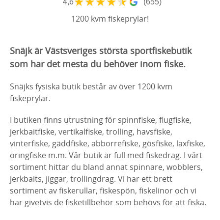
★
★
★
★
★
4,6
(655)
1200 kvm fiskeprylar!
Snäjk är Västsveriges största sportfiskebutik
som har det mesta du behöver inom fiske.
Snäjks fysiska butik består av över 1200 kvm
fiskeprylar.
I butiken finns utrustning för spinnfiske, flugfiske,
jerkbaitfiske, vertikalfiske, trolling, havsfiske,
vinterfiske, gäddfiske, abborrefiske, gösfiske, laxfiske,
öringfiske m.m. Vår butik är full med fiskedrag. I vårt
sortiment hittar du bland annat spinnare, wobblers,
jerkbaits, jiggar, trollingdrag. Vi har ett brett
sortiment av fiskerullar, fiskespön, fiskelinor och vi
har givetvis de fisketillbehör som behövs för att fiska.