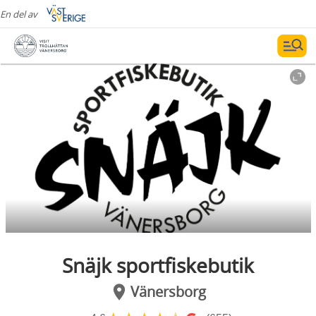
En del av
Snäjk sportfiskebutik
Vänersborg