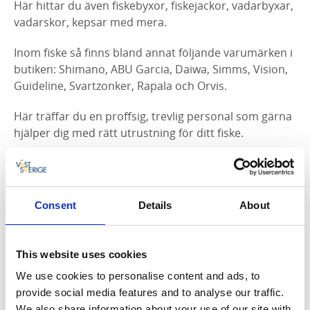
Här hittar du även fiskebyxor, fiskejackor, vadarbyxar,
vadarskor, kepsar med mera.
Inom fiske så finns bland annat följande varumärken i
butiken: Shimano, ABU Garcia, Daiwa, Simms, Vision,
Guideline, Svartzonker, Rapala och Orvis.
Här träffar du en proffsig, trevlig personal som gärna
hjälper dig med rätt utrustning för ditt fiske.
Självklart kan vi även tipsa om vart och hur du ska
fiska för att få din drömfångst!
Consent
Details
About
Lär känna oss mer och få de senaste uppdateringarna
på vår Facebook.
This website uses cookies
We use cookies to personalise content and ads, to
provide social media features and to analyse our traffic.
We also share information about your use of our site with