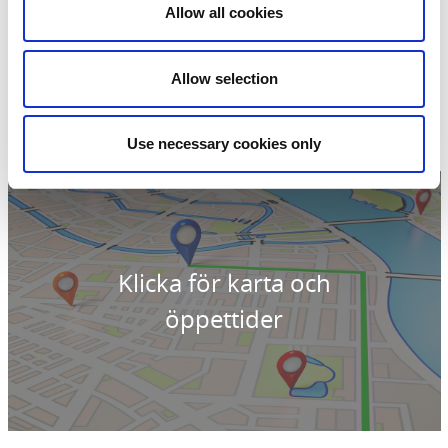
Kontaktinformation
Allow all cookies
Snäjk
Parallellgatan 38
462 32 Vänersborg
Allow selection
Telefon:
0760-053663
E-post:
kundservice@snajk.se
Hemsida:
snajk.se/
Use necessary cookies only
Klicka för karta och
öppettider