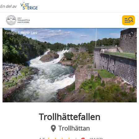
En del av
Fotograf:
Roger Lärk
Trollhättefallen
Trollhättan