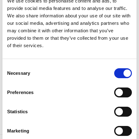
We use cookies to personalise content and ads, to
i älven har under flera århundraden använts för att
provide social media features and to analyse our traffic.
bygga kvarnar. Under 1700- och 1800-talet gick
We also share information about your use of our site with
utvecklingen mot mer storsakliga industrier, och den
our social media, advertising and analytics partners who
lilla orten växte. Nära de nuvarande dammluckorna
may combine it with other information that you’ve
kan man idag se ruiner från några av de industrier
provided to them or that they’ve collected from your use
som låg här fram till en början av 1900-talet.
of their services.
Kolla in detta videoklipp från Trollhättefallen
(YouTube).
Consent
Necessary
Selection
Psst! Visste du att när vattnet släpps fritt i
Preferences
Trollhättefallen forsar 300 000 liter vatten ner genom
luckorna, varje sekund.
Statistics
Fallpåsläppen i Trollhättefallen är sponsrade
av
Vattenfall
.
Marketing