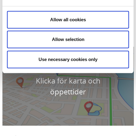
Kontaktinformation
Trollhättefallen
Allow all cookies
Landbergsliden
46134 Trollhättan
Telefon:
+4652013509
E-post:
info@visittv.se
Allow selection
Hemsida:
fallochsluss.se
Use necessary cookies only
Klicka för karta och
öppettider