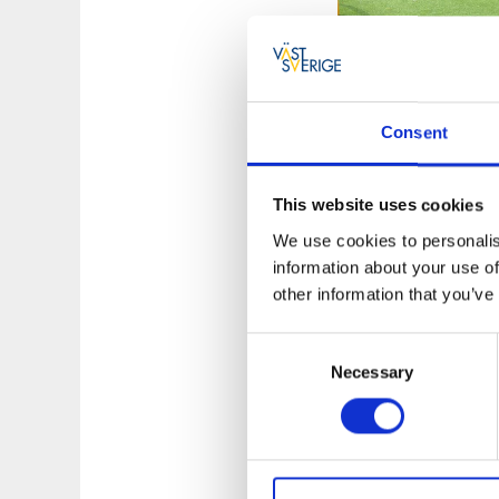
Lantmann
Consent
I stadsdelen Kron
välutrustat utegy
This website uses cookies
aktivitetsplan oc
familjen ska ut o
We use cookies to personalis
information about your use of
Läs mer här
other information that you’ve
Consent
Necessary
Selection