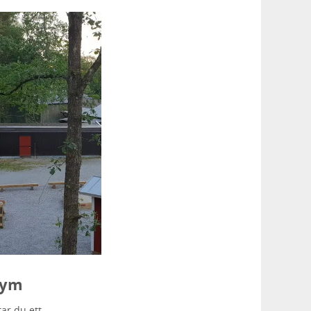
gym
ar du ett