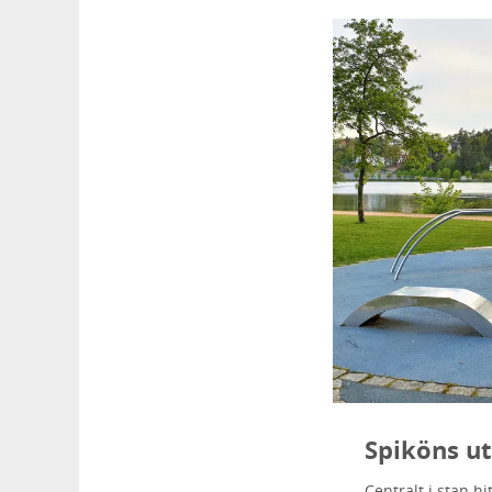
Spiköns u
Centralt i stan h