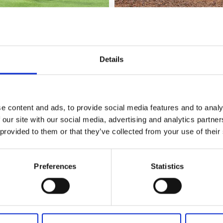
aparkens utegym
Berghemsparken
Details
ogården hittar du ett
I stadsdelen Skogshöjden hit
m i anslutning till både en
välordnat utegym med flera 
h en lekplats. Perfekt om
samt hinderbana. Utegymmet
ch träna.
anslutning till Skogshöjdens
e content and ads, to provide social media features and to analy
fritidsanläggning.
 our site with our social media, advertising and analytics partn
Läs mer här
 provided to them or that they’ve collected from your use of their
Preferences
Statistics