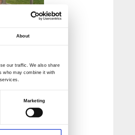
s utegym
About
tar du ett
olika redskap
 ligger i
se our traffic. We also share
ers who may combine it with
 services.
Marketing