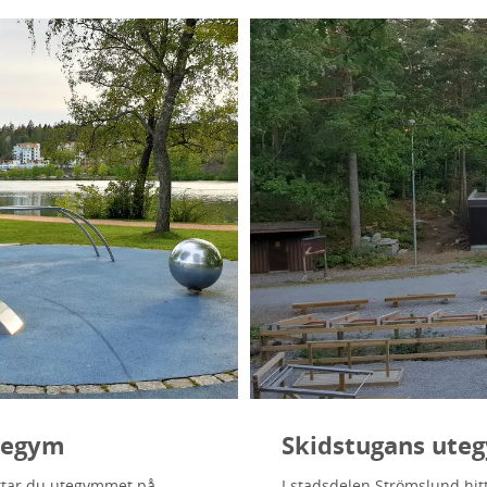
tegym
Skidstugans ute
ittar du utegymmet på
I stadsdelen Strömslund hitt