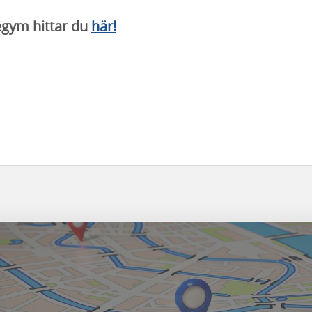
utegym hittar du
här!