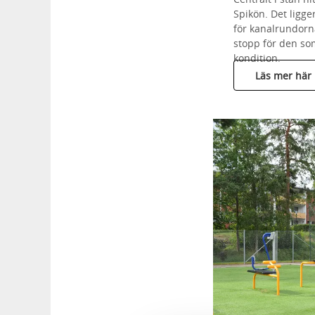
Spikön. Det ligger
för kanalrundorna
stopp för den so
kondition.
Läs mer här