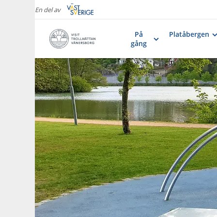
En del av
På
Platåbergen
gång