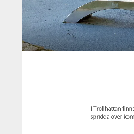
I Trollhättan fin
spridda över komm