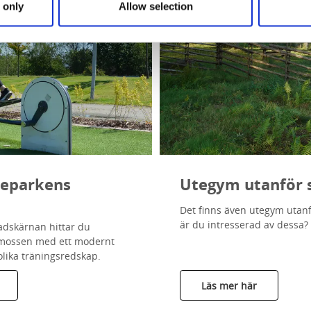
 only
Allow selection
eparkens
Utegym utanför 
Det finns även utegym utanf
är du intresserad av dessa?
tadskärnan hittar du
tmossen med ett modernt
lika träningsredskap.
Läs mer här