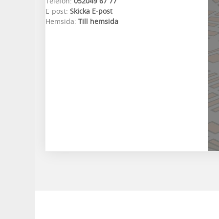
Telefon:
052049 67 77
E-post:
Skicka E-post
Hemsida:
Till hemsida