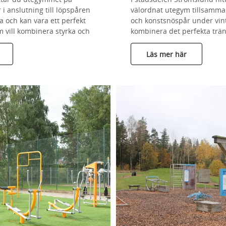
 i anslutning till löpspåren
välordnat utegym tillsamm
 och kan vara ett perfekt
och konstsnöspår under vin
m vill kombinera styrka och
kombinera det perfekta trän
Läs mer här