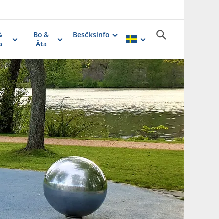
&
Bo &
Besöksinfo
a
Äta