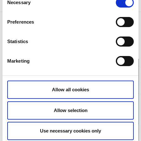
Necessary
Selection
Kontaktinformation
Preferences
Vattenkraftens lekplats
461 34 Trollhättan
Statistics
Telefon:
00520 495000
E-post:
Skicka E-post
Hemsida:
Till hemsida
Marketing
Allow all cookies
Klicka för karta och
öppettider
Allow selection
Use necessary cookies only