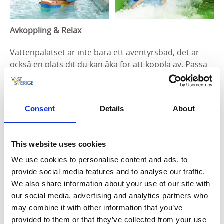
Avkoppling & Relax
Vattenpalatset är inte bara ett äventyrsbad, det är
också en plats dit du kan åka för att koppla av. Passa
på att besöka Vattenpalatsets ång- eller torr-bastu
eller relaxavdelning med bubbelpool där du kan
slappna av efter en stressig dag.
Consent
Details
About
Festarrangemang
Vill du arrangera något med dina kollegor eller
This website uses cookies
föreningsmedlemmar så erbjuder Vattenpalatset
We use cookies to personalise content and ads, to
flera möjligheter att boka aktiviteter eller hyra hela
provide social media features and to analyse our traffic.
badet för er själva en kväll. Det går också att boka
We also share information about your use of our site with
barnkalas där det ingår godsaker till barnen och de
our social media, advertising and analytics partners who
får bada och plaska tillsammans med sina kompisar.
may combine it with other information that you’ve
provided to them or that they’ve collected from your use