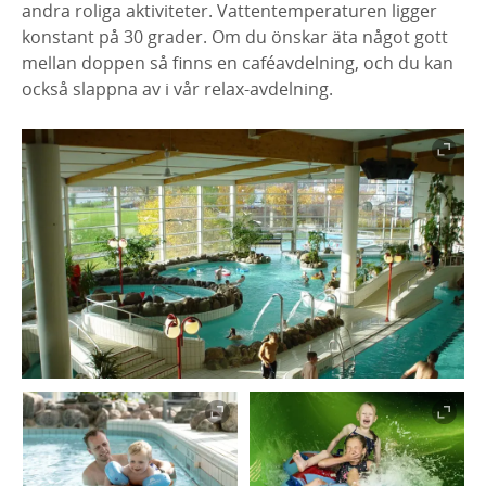
andra roliga aktiviteter. Vattentemperaturen ligger
konstant på 30 grader. Om du önskar äta något gott
mellan doppen så finns en caféavdelning, och du kan
också slappna av i vår relax-avdelning.