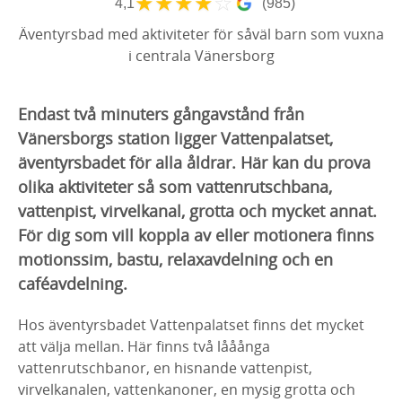
★
★
★
★
☆
4,1
(985)
Äventyrsbad med aktiviteter för såväl barn som vuxna
i centrala Vänersborg
Endast två minuters gångavstånd från
Vänersborgs station ligger Vattenpalatset,
äventyrsbadet för alla åldrar. Här kan du prova
olika aktiviteter så som vattenrutschbana,
vattenpist, virvelkanal, grotta och mycket annat.
För dig som vill koppla av eller motionera finns
motionssim, bastu, relaxavdelning och en
caféavdelning.
Hos äventyrsbadet Vattenpalatset finns det mycket
att välja mellan. Här finns två lååånga
vattenrutschbanor, en hisnande vattenpist,
virvelkanalen, vattenkanoner, en mysig grotta och