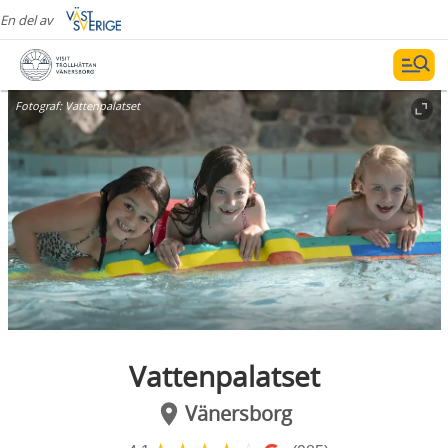
En del av
Fotograf:
Vattenpalatset
Vattenpalatset
Vänersborg