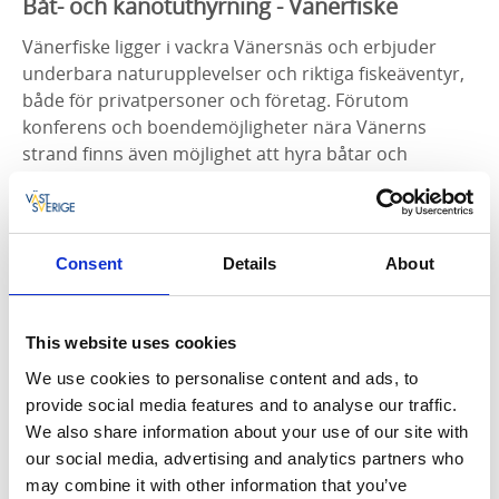
Båt- och kanotuthyrning - Vänerfiske
Vänerfiske ligger i vackra Vänersnäs och erbjuder
underbara naturupplevelser och riktiga fiskeäventyr,
både för privatpersoner och företag. Förutom
konferens och boendemöjligheter nära Vänerns
strand finns även möjlighet att hyra båtar och
kanoter.
Vänerfiske erbjuder ett brett utbud av större och
mindre båtar, motorbåtar, kanoter samt
Consent
Details
About
fiskeutrustning till uthyrning. Passa på att komma ut
på spännande fiskeäventyr eller bara njuta av det
lugna vattnet på Vänern. Om du är intresserad av att
This website uses cookies
hyra kanot eller båt så kontakta Vänerfiske direkt för
We use cookies to personalise content and ads, to
prisuppgifter.
provide social media features and to analyse our traffic.
We also share information about your use of our site with
Läs mer om Vänerfiske här.
our social media, advertising and analytics partners who
may combine it with other information that you’ve
Kontakt