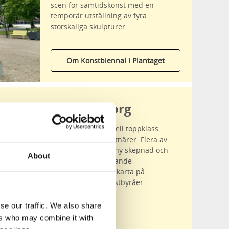
scen för samtidskonst med en
temporär utställning av fyra
storskaliga skulpturer.
Om Konstbiennal i Plantaget
Artscape Vänersborg
Se vacker gatukonst i internationell toppklass
gjord av framstående muralkonstnärer. Flera av
Vänersborgs fasader har fått en ny skepnad och
About
att hitta alla bjuder på en spännande
upptäcktsfärd i staden. En fysisk karta på
Trollhättan och Vänersborgs turistbyråer.
se our traffic. We also share
ers who may combine it with