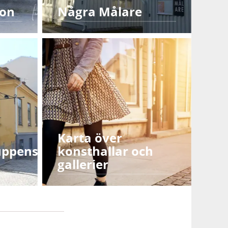
son
Några Målare
Karta över
uppens
konsthallar och
gallerier