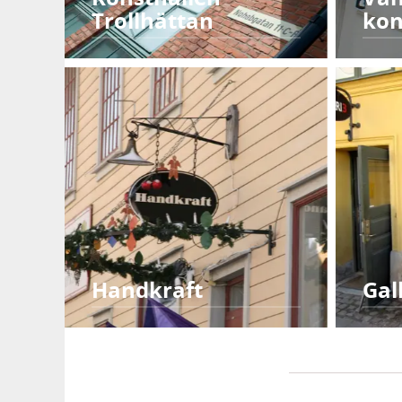
Trollhättan
kon
Handkraft
Gal