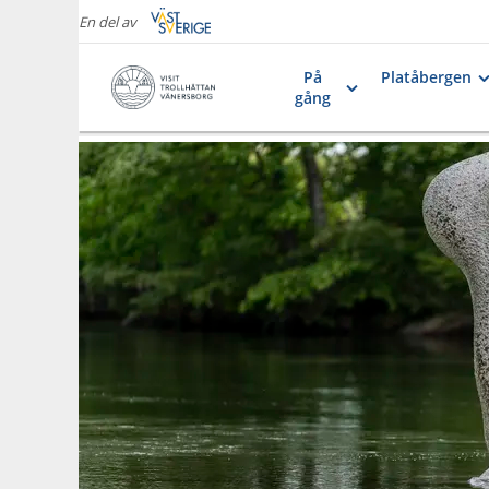
En del av
På
Platåbergen
gång