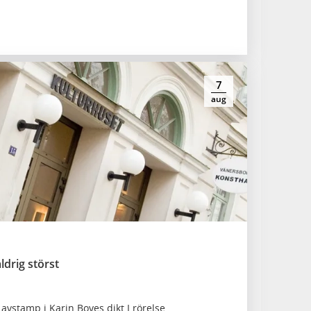
7
aug
ldrig störst
vstamp i Karin Boyes dikt I rörelse