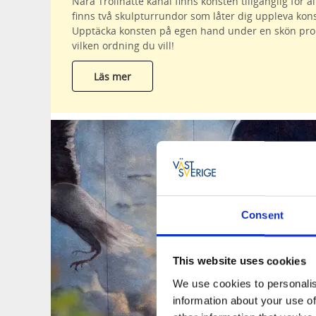
Nära Trollhätte kanal finns konsten tillgänglig för al
finns två skulpturrundor som låter dig uppleva kon
Upptäcka konsten på egen hand under en skön prom
vilken ordning du vill!
Läs mer
Consent
This website uses cookies
We use cookies to personalis
information about your use of