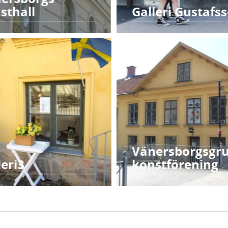
sthall
Galleri Gustafs
Vänersborgsgr
leri3
konstförening