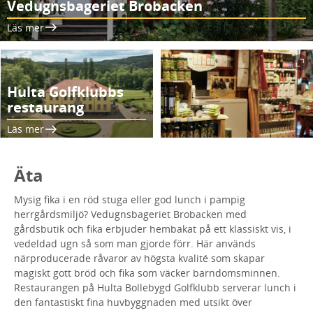
Vedugnsbageriet Brobacken
Läs mer
Hulta Golfklubbs
restaurang
Läs mer
Äta
Mysig fika i en röd stuga eller god lunch i pampig
herrgårdsmiljö? Vedugnsbageriet Brobacken med
gårdsbutik och fika erbjuder hembakat på ett klassiskt vis, i
vedeldad ugn så som man gjorde förr. Här används
närproducerade råvaror av högsta kvalité som skapar
magiskt gott bröd och fika som väcker barndomsminnen.
Restaurangen på Hulta Bollebygd Golfklubb serverar lunch i
den fantastiskt fina huvbyggnaden med utsikt över