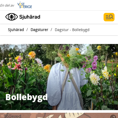
En del av
/
/
Sjuhärad
Dagsturer
Dagstur - Bollebygd
Bollebygd