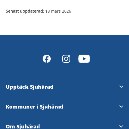
Senast uppdaterad:
18 mars 2026
Upptäck Sjuhärad
Natur & Friluftsliv
Kommuner i Sjuhärad
Kultur & Kulturarv
Bollebygd
Om Sjuhärad