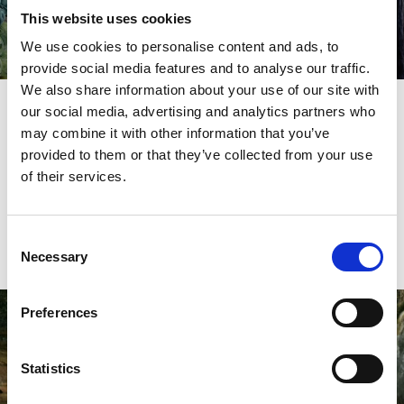
This website uses cookies
Shoppa i Bollebygd
We use cookies to personalise content and ads, to
Läs mer
provide social media features and to analyse our traffic.
We also share information about your use of our site with
our social media, advertising and analytics partners who
Shoppa
may combine it with other information that you’ve
provided to them or that they’ve collected from your use
Spänning kan också innebära att upptäcka något nytt, så
of their services.
som Bollebygds lilla modekluster. Här finns det flera unika
modebutiker med personlig service, en magisk garnbutik
och så även Krumelur second hand som har ett stort utbud
av fina vintage kläder.
Consent
Necessary
Selection
Preferences
Statistics