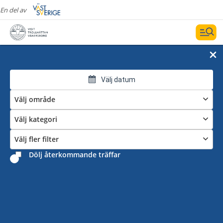
En del av
Välj datum
Välj område
Välj kategori
Välj fler filter
Dölj återkommande träffar
Marknader i Trollhättan och Vänersborg
Både i Trollhättan och Vänersborg är det marknad
varje månad. Första onsdagen i Trollhättan och sista
måndagen i Vänersborg. Till det kommer även många
små och stora lokala marknader året runt.