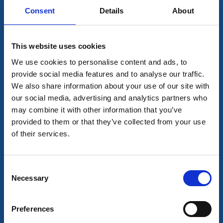
Consent
Details
About
Marknader och loppisar
This website uses cookies
Velanda Promenadloppis 2026
We use cookies to personalise content and ads, to
Velanda, Trollhättans kommun
provide social media features and to analyse our traffic.
Höstens stora loppis är tillbaka!
We also share information about your use of our site with
4 sep - 5 sep
our social media, advertising and analytics partners who
Läs mer
may combine it with other information that you’ve
provided to them or that they’ve collected from your use
of their services.
4
sep
Consent
Necessary
Selection
Preferences