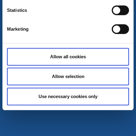
Statistics
Marknader och loppisar
Höstauktion med kvalité
Marketing
Trollhättan
Skynda, fynda!
Allow all cookies
4 sep - 5 sep
Läs mer
Allow selection
11
sep
Use necessary cookies only