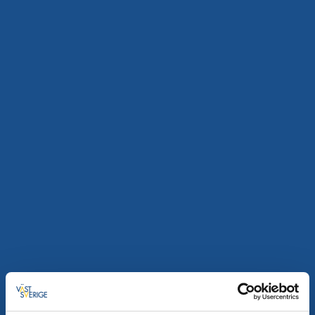
Marknader och loppisar
Loppis på Dalaborgsparken
Vänersborg
Fynda i Dalaborgsparken
29 aug - 26 sep
Läs mer
4
sep