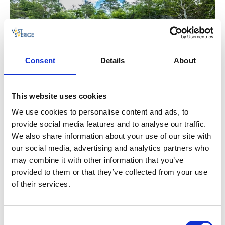
Consent
Details
About
Fotograf:
Magnus Eriksson
This website uses cookies
We use cookies to personalise content and ads, to
provide social media features and to analyse our traffic.
We also share information about your use of our site with
Kontaktinformation
our social media, advertising and analytics partners who
Halle- & Hunneberg
may combine it with other information that you’ve
Hunneberg 121
provided to them or that they’ve collected from your use
468 31 Vargön
of their services.
Telefon:
0521 27 00 40
E-post:
Skicka E-post
Hemsida:
hallehunneberg.se/
Consent