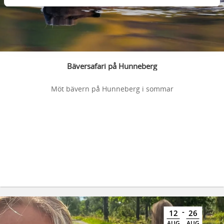
Bäversafari på Hunneberg
Möt bävern på Hunneberg i sommar
-
12
26
AUG
AUG