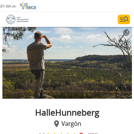
En del av
Fotograf:
Henrik Theodorsson
HalleHunneberg
Vargön