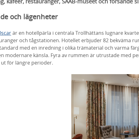
g, kaféer, restauranger, SAAB-museet och forsande sl
de och lägenheter
Oscar
är en hotellpärla i centrala Trollhättans lugnare kvarte
auranger och tågstationen. Hotellet erbjuder 82 bekväma 
tandard med en inredning i olika trämaterial och varma fär
ra en modernare känsla. Fyra av rummen är utrustade med pen
 ut för längre perioder.