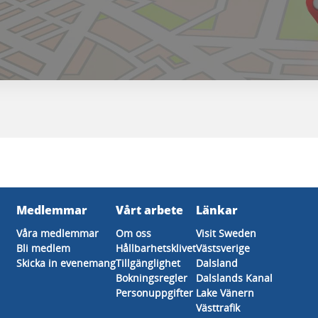
Medlemmar
Vårt arbete
Länkar
Våra medlemmar
Om oss
Visit Sweden
Bli medlem
Hållbarhetsklivet
Västsverige
Skicka in evenemang
Tillgänglighet
Dalsland
Bokningsregler
Dalslands Kanal
Personuppgifter
Lake Vänern
Västtrafik