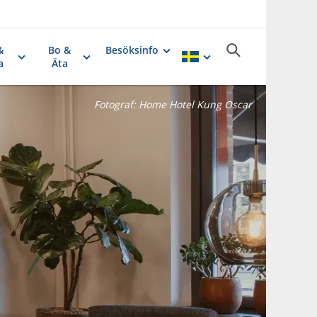
&
Bo &
Besöksinfo
a
Äta
Fotograf:
Home Hotel Kung Oscar