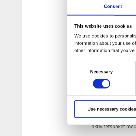
Consent
This website uses cookies
We use cookies to personalis
Träning och r
information about your use of
other information that you’ve
Träna gärna på hote
Consent
simma, gå på pass, 
Necessary
Selection
Arena Älvhögsborg
relaxavdelningen m
En stad full av
Use necessary cookies
Upptäck staden so
ge dig ut på en up
aktivitetspaket me