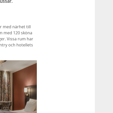
ussar.
r med närhet till
rum med 120 sköna
ger. Vissa rum har
try och hotellets