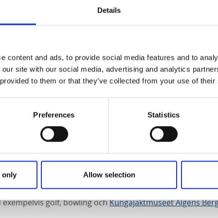
Details
e content and ads, to provide social media features and to analy
elax
 our site with our social media, advertising and analytics partn
 provided to them or that they’ve collected from your use of their
llets gym med bland annat fria vikter, löpband och träningsc
få massage eller träna crossfit kan du ta dig till hotellets 
Preferences
Statistics
. Föredrar du att stanna på hotellet kan du slappna av och få
ed bastu.
 aktiviteter
 only
Allow selection
m är hem för
slussar
och
vattenfall
,
Saab-bilar
och
Film I Väs
ptäcktsfärd. Söker du mer ordnade aktiviteter har Home Hot
d exempelvis golf, bowling och
Kungajaktmuseet Älgens Ber