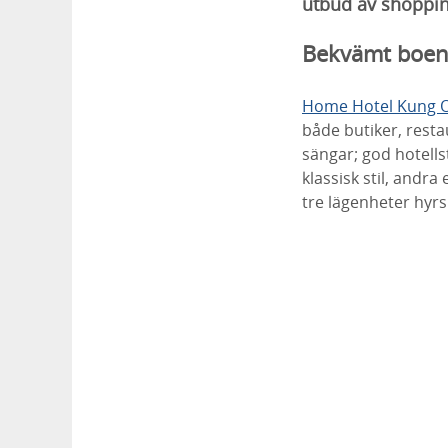
utbud av shoppin
Bekvämt boen
Home Hotel Kung 
både butiker, rest
sängar; god hotells
klassisk stil, and
tre lägenheter hyrs