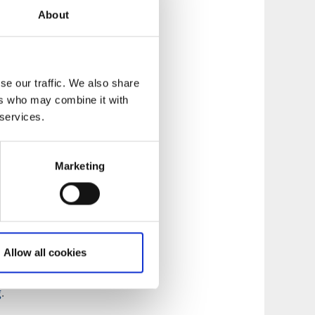
About
se our traffic. We also share
ers who may combine it with
 services.
ykel. Vill du
samarbetspartner
Marketing
 ny energi i
Allow all cookies
t
. Låna en cykel och
el Kung Oscar olika
g
.