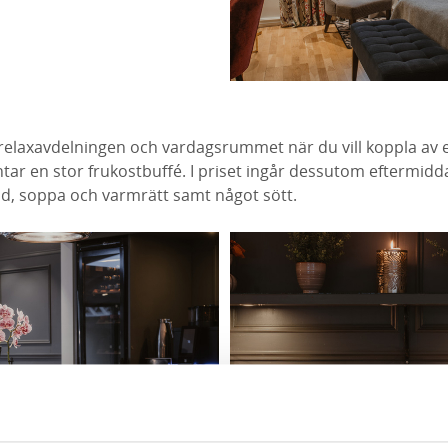
relaxavdelningen och vardagsrummet när du vill koppla av e
ar en stor frukostbuffé. I priset ingår dessutom eftermidd
ad, soppa och varmrätt samt något sött.