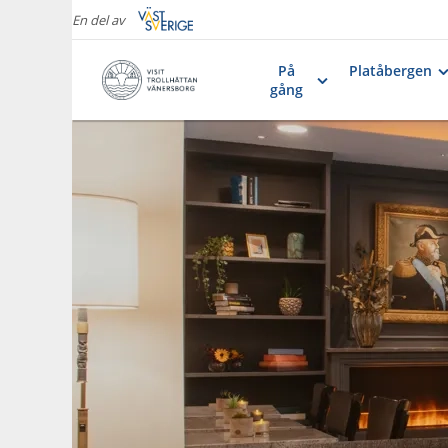
En del av
På
Platåbergen
gång