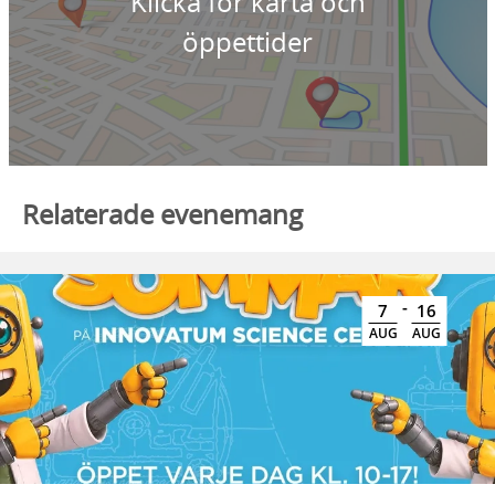
Klicka för karta och
öppettider
Relaterade evenemang
-
7
16
AUG
AUG