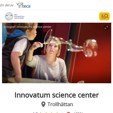
En del av
Fotograf:
Innovatums science center
Innovatum science center
Trollhättan