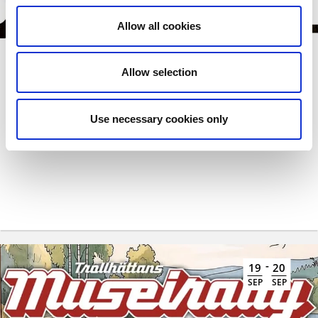
Allow all cookies
Astronomins Dag och Natt
Allow selection
Rymdäventyr för nyfikna i alla åldrar
Use necessary cookies only
-
19
20
SEP
SEP