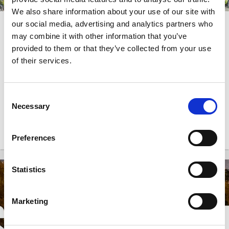
We also share information about your use of our site with
our social media, advertising and analytics partners who
Slussdagen 2026
may combine it with other information that you’ve
provided to them or that they’ve collected from your use
Slussdagen är tillbaka!
of their services.
Consent
Necessary
Selection
Preferences
Statistics
-
18
19
SEP
SEP
Marketing