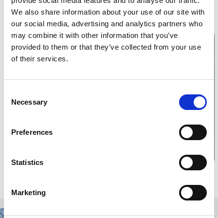
provide social media features and to analyse our traffic.
Hunneberg 121
468 31 Vargön
We also share information about your use of our site with
Telefon:
0521 27 00 40
our social media, advertising and analytics partners who
Hemsida:
hallehunneberg.se/
may combine it with other information that you’ve
provided to them or that they’ve collected from your use
of their services.
Klicka för karta och
Consent
Necessary
öppettider
Selection
Preferences
Statistics
Relaterade sidor
Marketing