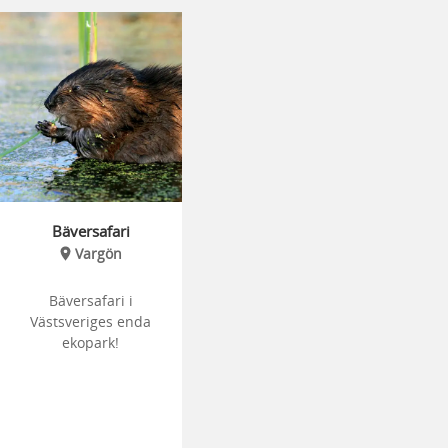
Bäversafari
Vargön
Bäversafari i
Västsveriges enda
ekopark!