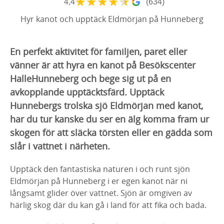
★
★
★
★
★
4,4
(634)
Hyr kanot och upptäck Eldmörjan på Hunneberg
En perfekt aktivitet för familjen, paret eller
vänner är att hyra en kanot på Besökscenter
HalleHunneberg och bege sig ut på en
avkopplande upptäcktsfärd. Upptäck
Hunnebergs trolska sjö Eldmörjan med kanot,
har du tur kanske du ser en älg komma fram ur
skogen för att släcka törsten eller en gädda som
slår i vattnet i närheten.
Upptäck den fantastiska naturen i och runt sjön
Eldmörjan på Hunneberg i er egen kanot när ni
långsamt glider över vattnet. Sjön är omgiven av
härlig skog där du kan gå i land för att fika och bada.