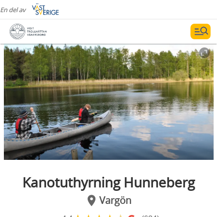
En del av
Kanotuthyrning Hunneberg
Vargön