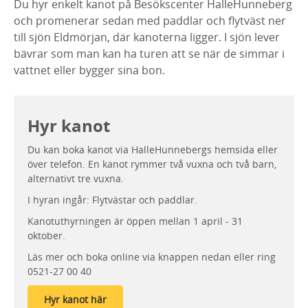
Du hyr enkelt kanot på Besökscenter HalleHunneberg
och promenerar sedan med paddlar och flytväst ner
till sjön Eldmörjan, där kanoterna ligger. I sjön lever
bävrar som man kan ha turen att se när de simmar i
vattnet eller bygger sina bon.
Hyr kanot
Du kan boka kanot via HalleHunnebergs hemsida eller
över telefon. En kanot rymmer två vuxna och två barn,
alternativt tre vuxna.
I hyran ingår: Flytvästar och paddlar.
Kanotuthyrningen är öppen mellan 1 april - 31
oktober.
Läs mer och boka online via knappen nedan eller ring
0521-27 00 40
Hyr kanot här