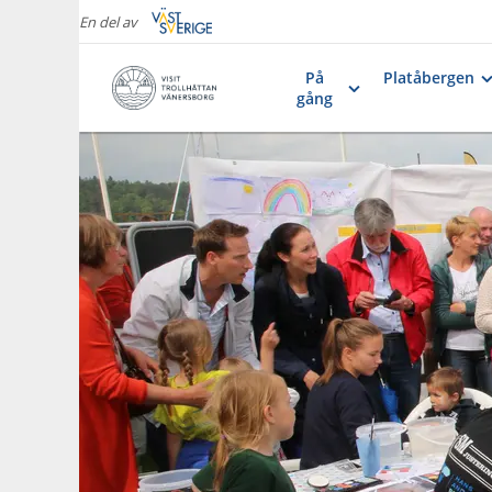
En del av
På
Platåbergen
gång