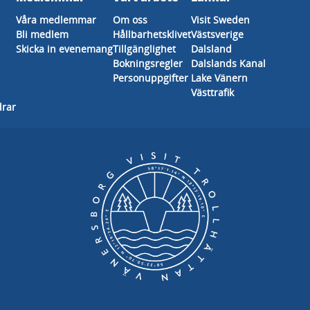
Våra medlemmar
Om oss
Visit Sweden
Bli medlem
Hållbarhetsklivet
Västsverige
Skicka in evenemang
Tillgänglighet
Dalsland
Bokningsregler
Dalslands Kanal
Personuppgifter
Lake Vänern
Västtrafik
drar