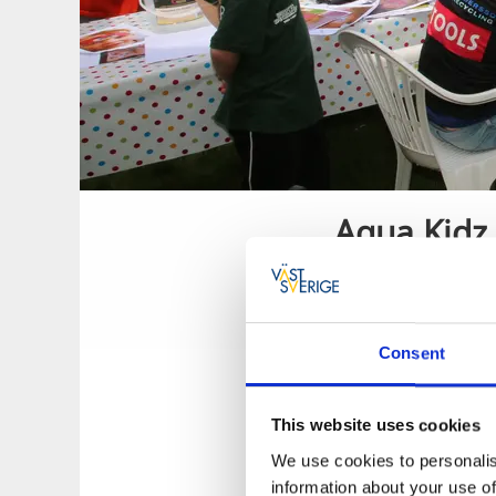
Aqua Kidz
Aqua Kidz Corner
och musik. Rita e
en blomma eller k
Consent
This website uses cookies
We use cookies to personalis
information about your use of