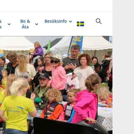
&
Bo &
Besöksinfo
a
Äta