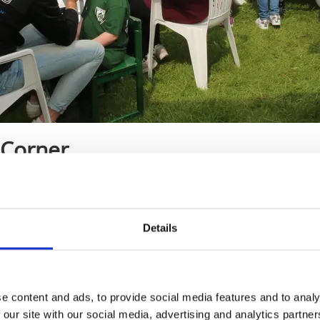
 Corner
 - festivalens barnhörna med ansiktsmålning, pysse
n teckning eller önska dig vilken form du vill på en ba
anske en sol? Här är allt gratis!
Details
e content and ads, to provide social media features and to analy
 our site with our social media, advertising and analytics partn