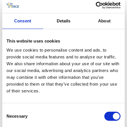
artister till Vänersborg som bjuder festivalens
besökare på en stor variation av musik med
något för alla smaker.
Consent
Details
About
This website uses cookies
We use cookies to personalise content and ads, to
Snart släpper vi årets artister för Aqua Blå 2023!
provide social media features and to analyse our traffic.
We also share information about your use of our site with
our social media, advertising and analytics partners who
may combine it with other information that you’ve
provided to them or that they’ve collected from your use
of their services.
Tillbaka till Aqua Blå
Consent
Necessary
Selection
Senast uppdaterad:
16 februari 2023