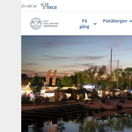
En del av
På
Platåbergen
gång