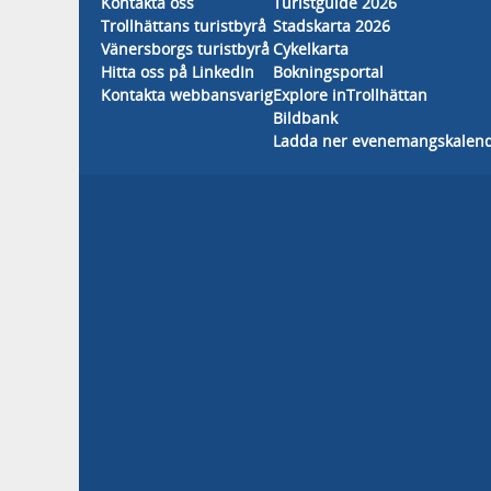
Kontakta oss
Turistguide 2026
Trollhättans turistbyrå
Stadskarta 2026
Vänersborgs turistbyrå
Cykelkarta
Hitta oss på LinkedIn
Bokningsportal
Kontakta webbansvarig
Explore inTrollhättan
Bildbank
Ladda ner evenemangskalen