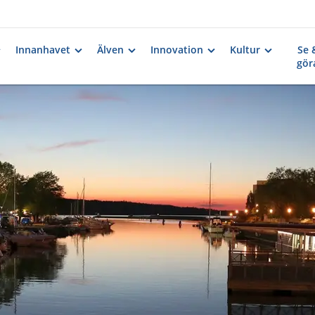
Innanhavet
Älven
Innovation
Kultur
Se 
gör