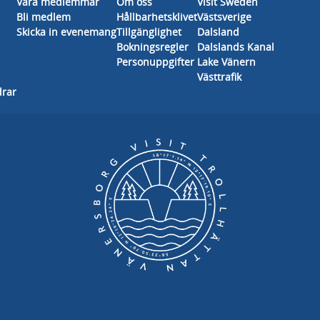
Våra medlemmar
Om oss
Visit Sweden
Bli medlem
Hållbarhetsklivet
Västsverige
Skicka in evenemang
Tillgänglighet
Dalsland
Bokningsregler
Dalslands Kanal
Personuppgifter
Lake Vänern
Västtrafik
drar