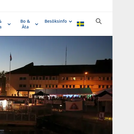
&
Bo &
Besöksinfo
a
Äta