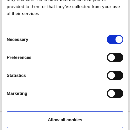
provided to them or that they’ve collected from your use
of their services.
Consent
Food Court
Necessary
Selection
På Sanden finns det matknallar med rätter från hela
världen: Kolgrillade älgburgare, thaimat, viltkebab,
Preferences
kycklingrullar, tapas, grillat kött, churros,
högrevsburgare, grillade majskolvar, korv av alla de
Statistics
slag och langos naturligtvis!
Mer information om årets Food Court kommer
Marketing
Allow all cookies