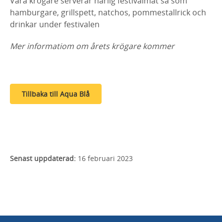
Våra krögare serverar härlig festivalmat så som
hamburgare, grillspett, natchos, pommestallrick och
drinkar under festivalen
Mer informatiom om årets krögare kommer
Tillbaka till Aqua Blå
Senast uppdaterad:
16 februari 2023