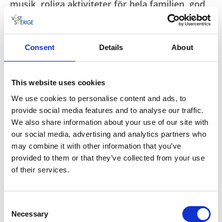
musik, roliga aktiviteter för hela familjen, god
mat och mycket mer. Kolla in årets program
och se till att inte missa något.
Consent
Details
About
This website uses cookies
We use cookies to personalise content and ads, to
provide social media features and to analyse our traffic.
Programmet för Aqua Blå 2023 kommer
We also share information about your use of our site with
our social media, advertising and analytics partners who
may combine it with other information that you’ve
provided to them or that they’ve collected from your use
of their services.
Tillbaka till Aqua Blå
Consent
Necessary
Selection