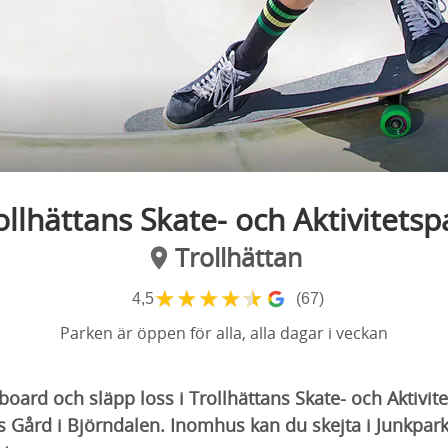
ollhättans Skate- och Aktivitetsp
Trollhättan
★
★
★
★
★
4,5
(67)
Parken är öppen för alla, alla dagar i veckan
oard och släpp loss i Trollhättans Skate- och Aktivite
s Gård i Björndalen. Inomhus kan du skejta i Junkpar