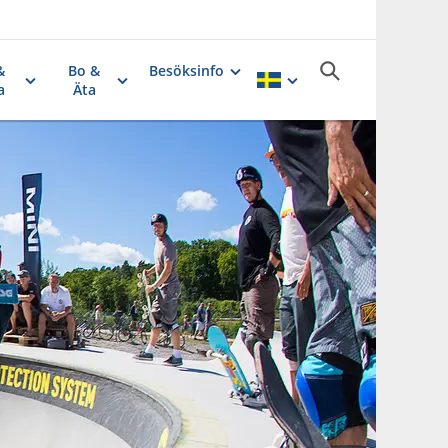
&
Bo &
Besöksinfo
a
Äta