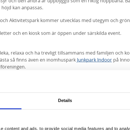
essyr och den andra är uppbyggd som en riktig hoppbana. Ba
s höjd kan anpassas.
- och Aktivitetspark kommer utvecklas med utegym och grön
letter och en kiosk som är öppen under särskilda event.
 leka, relaxa och ha trevligt tillsammans med familjen och 
 bästa så finns även en inomhuspark
Junkpark Indoor
på Inno
dföreningen.
Details
e content and ads, to provide social media features and to analy