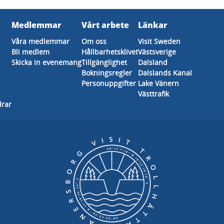
Medlemmar
Vårt arbete
Länkar
Våra medlemmar
Om oss
Visit Sweden
Bli medlem
Hållbarhetsklivet
Västsverige
Skicka in evenemang
Tillgänglighet
Dalsland
Bokningsregler
Dalslands Kanal
Personuppgifter
Lake Vänern
Västtrafik
drar