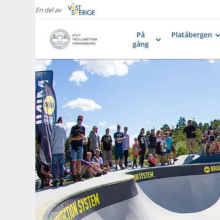
En del av
På
Platåbergen
gång