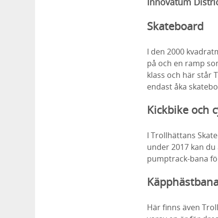
Innovatum Distric
Skateboard
I den 2000 kvadratm
på och en ramp som 
klass och här står 
endast åka skatebo
Kickbike och c
I Trollhättans Skat
under 2017 kan du å
pumptrack-bana för
Käpphästban
Här finns även Tro