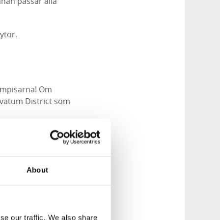
nan passar alla
ytor.
kompisarna! Om
vatum District som
About
se our traffic. We also share