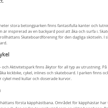
t.
eter stora betongparken finns fantasifulla kanter och lutni
är inspirerad av en backyard pool att åka och surfa i. Ska
Trollhättans Skateboardförening för den dagliga skötseln. I 
ard.
ykel
e- och Aktivitetspark finns åkytor för all typ av utrustning. 
ka kickbike, cykel, inlines och skateboard. I parken finns oc
 cykel med kullar och doserade kurvor.
a
llhättans första käpphästbana. Området för käpphästar har