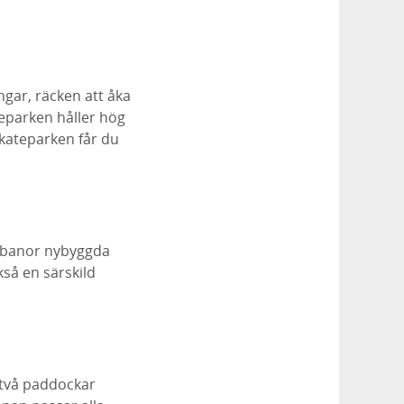
ngar, räcken att åka
teparken håller hög
skateparken får du
På banor nybyggda
kså en särskild
 två paddockar