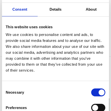
Järnberg och hans gode vän universalgeniet Bertil
Enstöring. Boven i dramat är stadsingenjör Ture
Consent
Details
About
Björkman.
Historiens utspelar sig inledningsvis i en stad som
This website uses cookies
påminner om Trollhättan, bland annat fyller klaffbron
We use cookies to personalise content and ads, to
en roll i berättelsen när Ture Björkman ska bygga en
provide social media features and to analyse our traffic.
ny bro precis där Bertil enstöring bor i en fyr på
We also share information about your use of our site with
Spikön.
our social media, advertising and analytics partners who
may combine it with other information that you’ve
Kontaktinformation
provided to them or that they’ve collected from your use
of their services.
Skrotnisses lekplats
Spiköstigen
461 30 Trollhättan
Telefon:
00520 49 50 00
Consent
E-post:
Skicka E-post
Necessary
Selection
Hemsida:
Till hemsida
Preferences