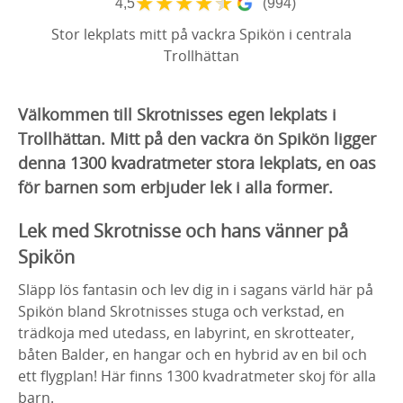
★
★
★
★
★
4,5
(994)
Stor lekplats mitt på vackra Spikön i centrala
Trollhättan
Välkommen till Skrotnisses egen lekplats i
Trollhättan. Mitt på den vackra ön Spikön ligger
denna 1300 kvadratmeter stora lekplats, en oas
för barnen som erbjuder lek i alla former.
Lek med Skrotnisse och hans vänner på
Spikön
Släpp lös fantasin och lev dig in i sagans värld här på
Spikön bland Skrotnisses stuga och verkstad, en
trädkoja med utedass, en labyrint, en skrotteater,
båten Balder, en hangar och en hybrid av en bil och
ett flygplan! Här finns 1300 kvadratmeter skoj för alla
barn.