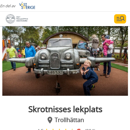
En del av
Skrotnisses lekplats
Trollhättan