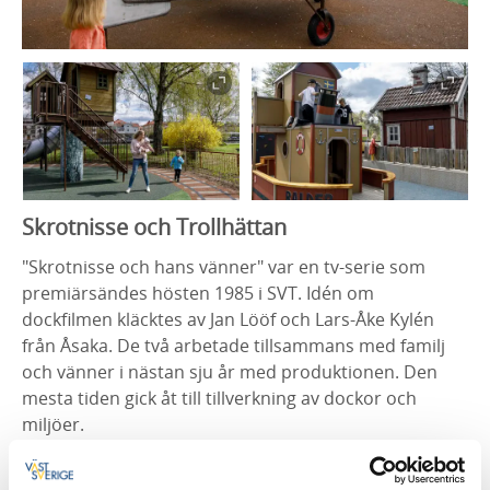
Skrotnisse och Trollhättan
"Skrotnisse och hans vänner" var en tv-serie som
premiärsändes hösten 1985 i SVT. Idén om
dockfilmen kläcktes av Jan Lööf och Lars-Åke Kylén
från Åsaka. De två arbetade tillsammans med familj
och vänner i nästan sju år med produktionen. Den
mesta tiden gick åt till tillverkning av dockor och
miljöer.
Berättelsen huvudkaraktär är Nils "Skrotnisse"